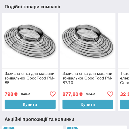
Подібні товари компанії
Захисна сітка для машини
Захисна сітка для машини
Тіст
збивальної GoodFood PM-
збивальної GoodFood PM-
еле
B5
B7/10
Goo
798
877,80
32 
₴
₴
840 ₴
924 ₴
Купити
Купити
Акційні пропозиції та новинки
–5%
–5%