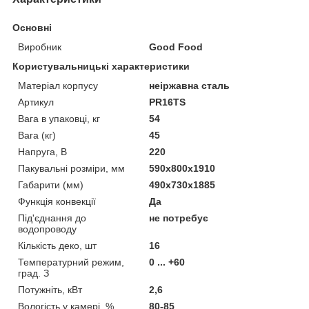
Основні
Виробник
Good Food
Користувальницькі характеристики
Матеріал корпусу
неіржавна сталь
Артикул
PR16TS
Вага в упаковці, кг
54
Вага (кг)
45
Напруга, В
220
Пакувальні розміри, мм
590x800x1910
Габарити (мм)
490х730х1885
Функція конвекції
Да
Під'єднання до
не потребує
водопроводу
Кількість деко, шт
16
Температурний режим,
0 ... +60
град. З
Потужніть, кВт
2,6
Вологість у камері, %
80-85