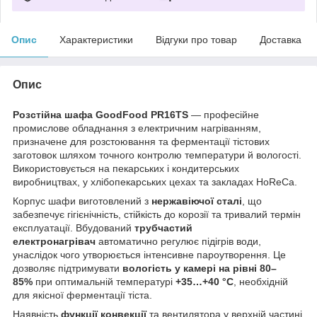
Опис
Характеристики
Відгуки про товар
Доставка
Опис
Розстійна шафа GoodFood PR16TS
— професійне
промислове обладнання з електричним нагріванням,
призначене для розстоювання та ферментації тістових
заготовок шляхом точного контролю температури й вологості.
Використовується на пекарських і кондитерських
виробництвах, у хлібопекарських цехах та закладах HoReCa.
Корпус шафи виготовлений з
нержавіючої сталі
, що
забезпечує гігієнічність, стійкість до корозії та тривалий термін
експлуатації. Вбудований
трубчастий
електронагрівач
автоматично регулює підігрів води,
унаслідок чого утворюється інтенсивне пароутворення. Це
дозволяє підтримувати
вологість у камері на рівні 80–
85%
при оптимальній температурі
+35…+40 °C
, необхідній
для якісної ферментації тіста.
Наявність
функції конвекції
та вентилятора у верхній частині