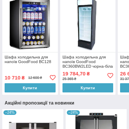
Шафа холодильна для
Шафа холодильна для
Шаф
напоїв GoodFood BC128
напоїв GoodFood
напо
BC360BW2LED чорна-біла
BC3
чор
19 784,70
26 
₴
10 710
₴
12 600 ₴
25 365 ₴
31 37
Купити
Купити
Акційні пропозиції та новинки
–24%
–24%