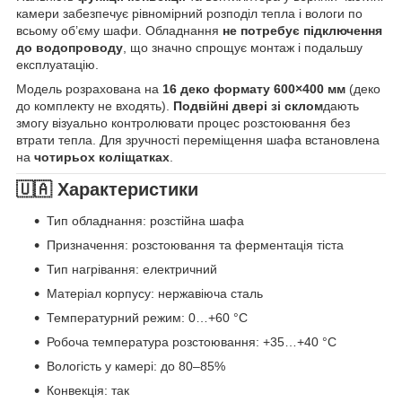
камери забезпечує рівномірний розподіл тепла і вологи по
всьому об’єму шафи. Обладнання
не потребує підключення
до водопроводу
, що значно спрощує монтаж і подальшу
експлуатацію.
Модель розрахована на
16 деко формату 600×400 мм
(деко
до комплекту не входять).
Подвійні двері зі склом
дають
змогу візуально контролювати процес розстоювання без
втрати тепла. Для зручності переміщення шафа встановлена
на
чотирьох коліщатках
.
🇺🇦 Характеристики
Тип обладнання: розстійна шафа
Призначення: розстоювання та ферментація тіста
Тип нагрівання: електричний
Матеріал корпусу: нержавіюча сталь
Температурний режим: 0…+60 °C
Робоча температура розстоювання: +35…+40 °C
Вологість у камері: до 80–85%
Конвекція: так