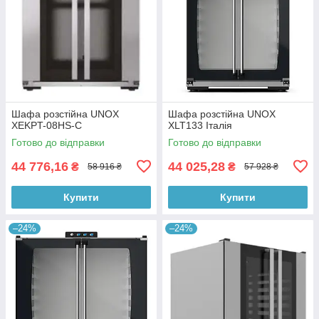
Шафа розстійна UNOX
Шафа розстійна UNOX
XEKPT-08HS-C
XLT133 Італія
Готово до відправки
Готово до відправки
44 776,16
44 025,28
₴
₴
58 916 ₴
57 928 ₴
Купити
Купити
–24%
–24%