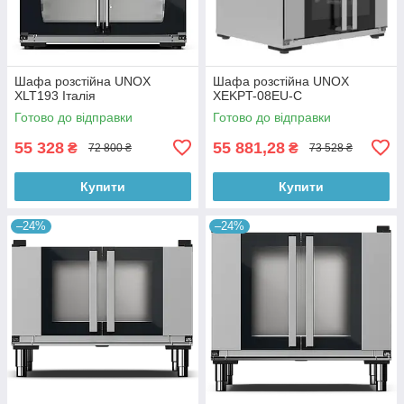
Шафа розстійна UNOX
Шафа розстійна UNOX
XLT193 Італія
XEKPT-08EU-C
Готово до відправки
Готово до відправки
55 328
55 881,28
₴
₴
72 800 ₴
73 528 ₴
Купити
Купити
–24%
–24%