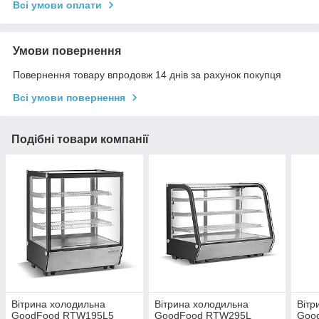
Всі умови оплати
Умови повернення
Повернення товару впродовж 14 днів за рахунок покупця
Всі умови повернення
Подібні товари компанії
Вітрина холодильна
Вітрина холодильна
Вітр
GoodFood RTW195L5
GoodFood RTW295L
Goo