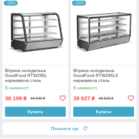
–15%
–15%
Вітрина холодильна
Вітрина холодильна
GoodFood RTW295L
GoodFood RTW295L5
нержавіюча сталь
нержавіюча сталь
В наявності
В наявності
38 199
39 627
₴
₴
44 940 ₴
46 620 ₴
Купити
Купити
Показати ще