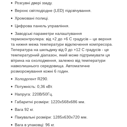
Розсувні двері ззаду.
Верхнє світлодіодне (LED) підсвічування.
Хромовані полиці.
Цифрова панель управління.
Заводські параметри налаштування
термоконтролера: від +2 до +6 С градусів – це верхня
та нижня межа температури відключення компресора.
Тепература на шильдику від 0 до +12 С градусів - це
температурний діапазон, який може підтримувати ця
вітрина на охолодження, залежно від температури
навколишнього середовища. Автоматичне
розморожування кожні 6 годин.
Холодогент R290.
Потужність: 0,36 кВт.
Напруга: 220В/50Гц.
Габаритні розміри: 1220x568x686 мм.
Вага 92 кг.
Пакувальні розміри: 1285х630х720 мм.
Вага в упаковці: 96 кг.