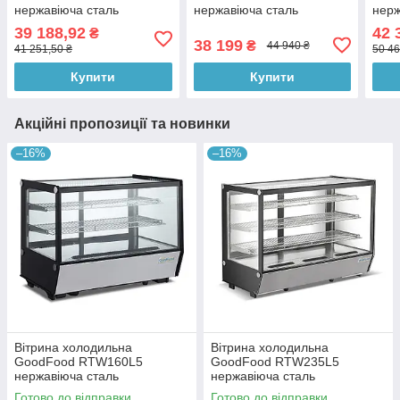
нержавіюча сталь
нержавіюча сталь
нерж
39 188,92
42 
₴
38 199
₴
44 940 ₴
41 251,50 ₴
50 46
Купити
Купити
Акційні пропозиції та новинки
–16%
–16%
Вітрина холодильна
Вітрина холодильна
GoodFood RTW160L5
GoodFood RTW235L5
нержавіюча сталь
нержавіюча сталь
Готово до відправки
Готово до відправки