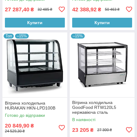
27 287,40
42 388,92
₴
₴
32 485 ₴
50 463 ₴
Купити
Купити
Топ
–15%
–15%
Вітрина холодильна
Вітрина холодильна
GoodFood RTW120L5
HURAKAN HKN-LPD100B
нержавіюча сталь
Готово до відправки
В наявності
20 849,90
₴
23 205
₴
27 300 ₴
24 529,30 ₴