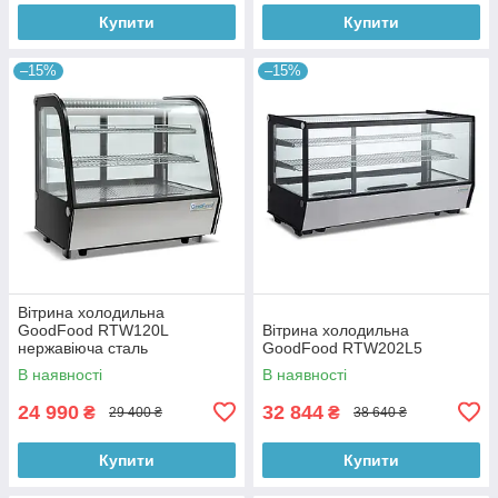
Купити
Купити
–15%
–15%
Вітрина холодильна
GoodFood RTW120L
Вітрина холодильна
нержавіюча сталь
GoodFood RTW202L5
В наявності
В наявності
24 990
32 844
₴
₴
29 400 ₴
38 640 ₴
Купити
Купити