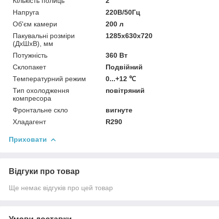
Кількість полиць
2
Напруга
220В/50Гц
Об'єм камери
200 л
Пакувальні розміри
1285х630х720
(ДхШхВ), мм
Потужність
360 Вт
Склопакет
Подвійний
Температурний режим
0...+12 ℃
Тип охолодження
повітряний
компресора
Фронтальне скло
вигнуте
Хладагент
R290
Приховати
Відгуки про товар
Ще немає відгуків про цей товар