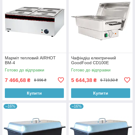
Марміт тепловий AIRHOT
Чафіндіш електричний
BM-4
GoodFood CD100E
Готово до відправки
Готово до відправки
7 466,68
5 644,38
₴
₴
8 996 ₴
6 719,50 ₴
Купити
Купити
–16%
–16%