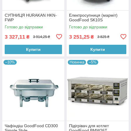
СУПНИЦЯ HURAKAN HKN-
Електросупниця (марміт)
FWP
GoodFood SK10S
Готово до відправки
Готово до відправки
3 327,11
3 251,25
₴
₴
3 914,25 ₴
3 825 ₴
Купити
Купити
–10%
Новинка
–5%
Чафіндіш GoodFood CD300
Підігрівач для котлет
Simple Style
GoodFood BMW26T