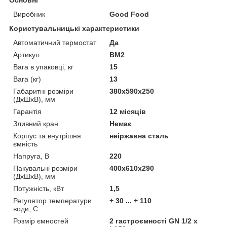
Виробник
Good Food
Користувальницькі характеристики
Автоматичний термостат
Да
Артикул
BM2
Вага в упаковці, кг
15
Вага (кг)
13
Габаритні розміри
380х590х250
(ДхШхВ), мм
Гарантія
12 місяців
Зливний кран
Немає
Корпус та внутрішня
неіржавна сталь
ємність
Напруга, В
220
Пакувальні розміри
400х610х290
(ДхШхВ), мм
Потужність, кВт
1,5
Регулятор температури
+ 30 ... + 110
води, С
Розмір ємностей
2 гастроємності GN 1/2 х