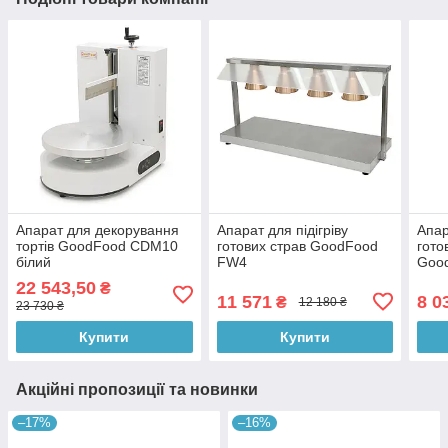
Апарат для декорування
Апарат для підігріву
Апар
тортів GoodFood CDM10
готових страв GoodFood
гото
білий
FW4
Goo
22 543,50
₴
11 571
8 0
₴
12 180 ₴
23 730 ₴
Купити
Купити
Акційні пропозиції та новинки
–17%
–16%