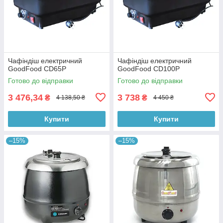
Чафіндіш електричний
Чафіндіш електричний
GoodFood CD65P
GoodFood CD100P
Готово до відправки
Готово до відправки
3 476,34
3 738
₴
₴
4 138,50 ₴
4 450 ₴
Купити
Купити
–15%
–15%