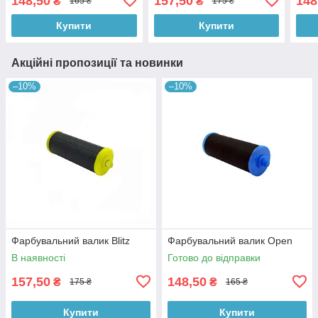
148,50
157,50
148
₴
₴
165 ₴
175 ₴
Купити
Купити
Акційні пропозиції та новинки
–10%
–10%
Фарбувальний валик Blitz
Фарбувальний валик Open
В наявності
Готово до відправки
157,50
148,50
₴
₴
175 ₴
165 ₴
Купити
Купити