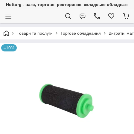
Hottorg - ваги, торгове, ресторанне, складське обладнання
Товари та послуги
Торгове обладнання
Витратні мат
–10%