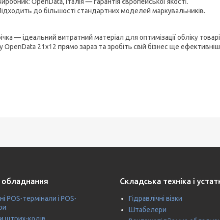
Виробник: OpenData, Італія — гарантія європейської якості.
Підходить до більшості стандартних моделей маркувальників.
річка — ідеальний витратний матеріал для оптимізації обліку това
ку OpenData 21х12 прямо зараз та зробіть свій бізнес ще ефективні
 обладнання
Складська техніка і уста
ні POS-термінали і POS-
Гідравлічні візки
ри
Штабелери
и штрих-кодів