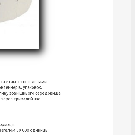
та етикет-пістолетами.
нтейнерів, упаковок.
пливу зовнішнього середовища.
 через тривалий час.
рмації.
 загалом 50 000 одиниць.