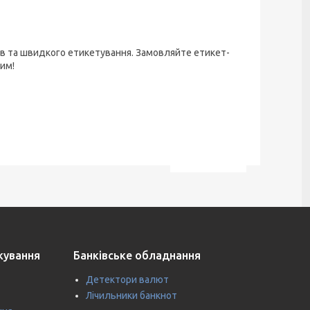
рів та швидкого етикетування. Замовляйте етикет-
шим!
ткування
Банківське обладнання
Детектори валют
Лічильники банкнот