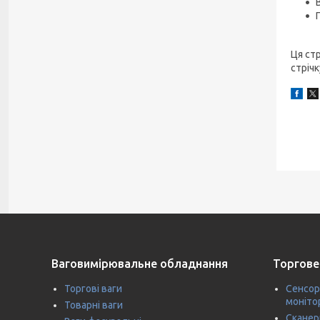
Ця ст
стріч
Ваговимірювальне обладнання
Торгове
Торгові ваги
Сенсор
моніто
Товарні ваги
Сканер