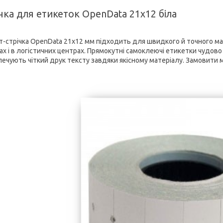
чка для етикеток OpenData 21х12 біла
т-стрічка OpenData 21х12 мм підходить для швидкого й точного марк
ах і в логістичних центрах. Прямокутні самоклеючі етикетки чудово
печують чіткий друк тексту завдяки якісному матеріалу. Замовити мо