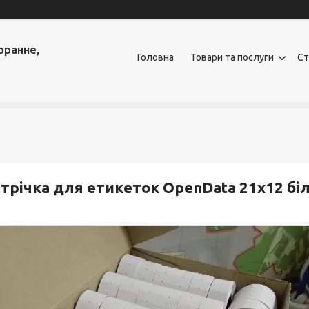
оранне,
Головна
Товари та послуги
Ст
трічка для етикеток OpenData 21х12 біл