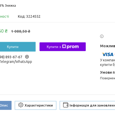
18%
вності
Код:
3224552
50 ₴
1 088,50 ₴
Купити
Купити з
98) 893-67-67
У компан
/Telegram/WhatsApp
купити б
поверне
Опис
Характеристики
Інформація для замовлен