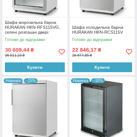
Шафа морозильна барна
HURAKAN HKN-RFS115VG,
Шафа холодильна барна
скляні розпашні двері
HURAKAN HKN-RCS115V
Готово до відправки
Готово до відправки
30 609,44
22 846,17
₴
₴
36 011,10 ₴
26 877,85 ₴
Купити
Купити
Новинка
–15%
Новинка
–15%