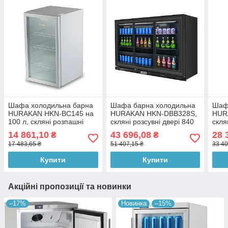
Шафа холодильна барна
Шафа барна холодильна
Шаф
HURAKAN HKN-BC145 на
HURAKAN HKN-DBB328S,
HUR
100 л, скляні розпашні
скляні розсувні двері 840
скля
двері
мм
14 861,10
43 696,08
28 
₴
₴
17 483,65 ₴
51 407,15 ₴
33 40
Купити
Купити
Акційні пропозиції та новинки
–17%
Новинка
–15%