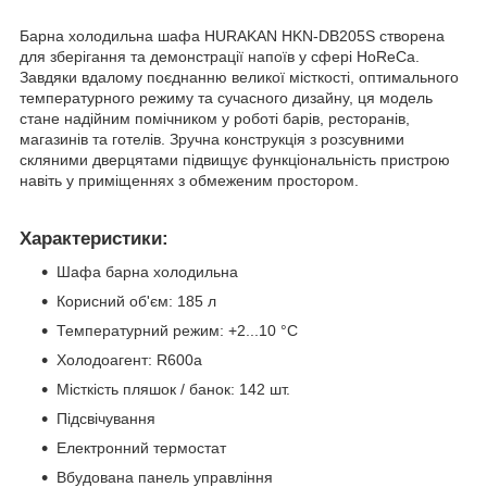
Барна холодильна шафа HURAKAN HKN-DB205S створена
для зберігання та демонстрації напоїв у сфері HoReCa.
Завдяки вдалому поєднанню великої місткості, оптимального
температурного режиму та сучасного дизайну, ця модель
стане надійним помічником у роботі барів, ресторанів,
магазинів та готелів. Зручна конструкція з розсувними
скляними дверцятами підвищує функціональність пристрою
навіть у приміщеннях з обмеженим простором.
Характеристики:
Шафа барна холодильна
Корисний об'єм: 185 л
Температурний режим: +2...10 °С
Холодоагент: R600a
Місткість пляшок / банок: 142 шт.
Підсвічування
Електронний термостат
Вбудована панель управління