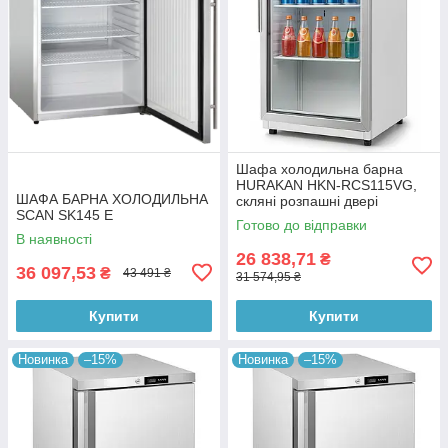
Шафа холодильна барна
HURAKAN HKN-RCS115VG,
ШАФА БАРНА ХОЛОДИЛЬНА
скляні розпашні двері
SCAN SK145 E
Готово до відправки
В наявності
26 838,71
₴
36 097,53
₴
43 491 ₴
31 574,95 ₴
Купити
Купити
Новинка
–15%
Новинка
–15%