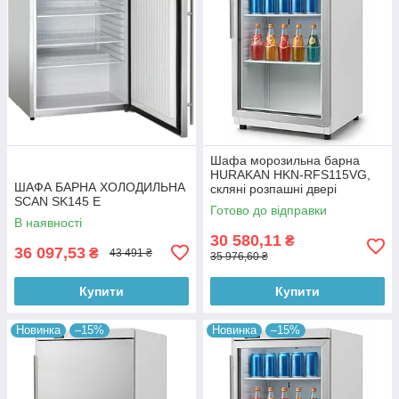
Шафа морозильна барна
HURAKAN HKN-RFS115VG,
ШАФА БАРНА ХОЛОДИЛЬНА
скляні розпашні двері
SCAN SK145 E
Готово до відправки
В наявності
30 580,11
₴
36 097,53
₴
43 491 ₴
35 976,60 ₴
Купити
Купити
Новинка
–15%
Новинка
–15%