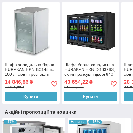
Шафа холодильна барна
Шафа барна холодильна
Шаф
HURAKAN HKN-BC145 на
HURAKAN HKN-DBB328S,
HUR
100 л, скляні розпашні
скляні розсувні двері 840
скля
двері
мм
14 846,86
43 654,22
28 
₴
₴
17 466,90 ₴
51 357,90 ₴
33 36
Купити
Купити
Акційні пропозиції та новинки
–17%
Новинка
–15%