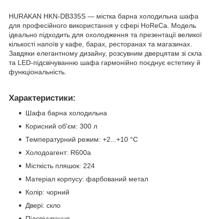
HURAKAN HKN-DB335S — містка барна холодильна шафа
для професійного використання у сфері HoReCa. Модель
ідеально підходить для охолодження та презентації великої
кількості напоїв у кафе, барах, ресторанах та магазинах.
Завдяки елегантному дизайну, розсувним дверцятам зі скла
та LED-підсвічуванню шафа гармонійно поєднує естетику й
функціональність.
Характеристики:
Шафа барна холодильна
Корисний об'єм: 300 л
Температурний режим: +2...+10 °С
Холодоагент: R600a
Місткість пляшок: 224
Матеріал корпусу: фарбований метал
Колір: чорний
Двері: скло
Підсвічування