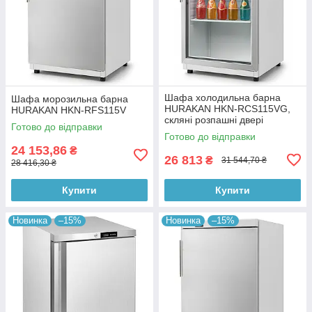
Шафа холодильна барна
Шафа морозильна барна
HURAKAN HKN-RCS115VG,
HURAKAN HKN-RFS115V
скляні розпашні двері
Готово до відправки
Готово до відправки
24 153,86
₴
26 813
₴
31 544,70 ₴
28 416,30 ₴
Купити
Купити
Новинка
–15%
Новинка
–15%