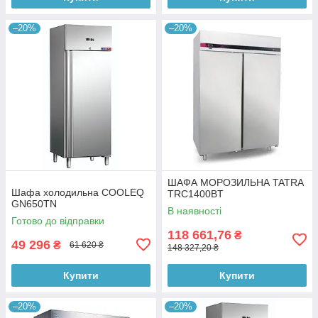
–20%
–20%
ШАФА МОРОЗИЛЬНА TATRA
Шафа холодильна COOLEQ
TRC1400BT
GN650TN
В наявності
Готово до відправки
118 661,76
₴
49 296
₴
61 620 ₴
148 327,20 ₴
Купити
Купити
–20%
–20%