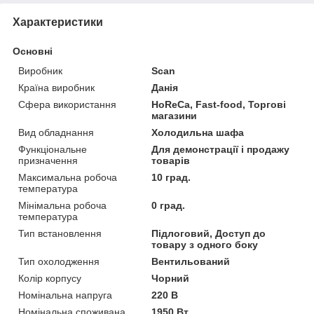
Характеристики
Основні
Виробник
Scan
Країна виробник
Данія
Сфера використання
HoReCa, Fast-food, Торгові
магазини
Вид обладнання
Холодильна шафа
Функціональне
Для демонстрації і продажу
призначення
товарів
Максимальна робоча
10 град.
температура
Мінімальна робоча
0 град.
температура
Тип встановлення
Підлоговий, Доступ до
товару з одного боку
Тип охолодження
Вентильований
Колір корпусу
Чорний
Номінальна напруга
220 В
Номінальна споживана
1950 Вт