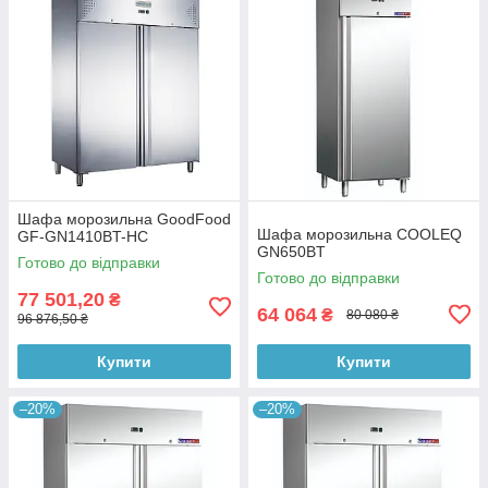
Шафа морозильна GoodFood
Шафа морозильна COOLEQ
GF-GN1410BT-HC
GN650BT
Готово до відправки
Готово до відправки
77 501,20
₴
64 064
₴
80 080 ₴
96 876,50 ₴
Купити
Купити
–20%
–20%