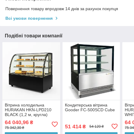
Повернення товару впродовж 14 днів за рахунок покупця
Всі умови повернення
Подібні товари компанії
Вітрина холодильна
Кондитерська вітрина
Вітр
HURAKAN HKN-LPD210
Gooder FC-500SCD Cube
HUR
BLACK (1,2 м, кругла)
WHIT
64 040,96
64 
₴
51 414
₴
54 120 ₴
75 342,30 ₴
75 34