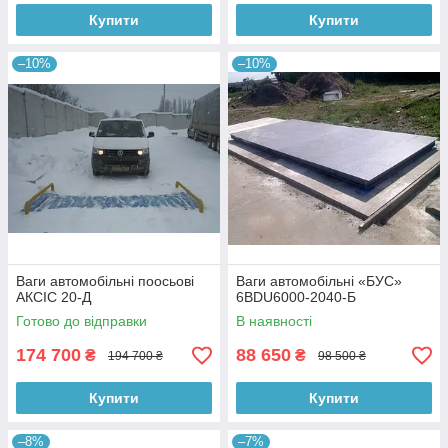
Купити
Купити
–10%
–10%
Ваги автомобільні поосьові
Ваги автомобільні «БУС»
АКСІС 20-Д
6BDU6000-2040-Б
Готово до відправки
В наявності
174 700
88 650
₴
₴
194 700 ₴
98 500 ₴
Купити
Купити
–8%
–7%