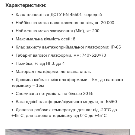
Характеристики:
Клас точності ваг ДСТУ EN 45501: середній
Найбільша межа навантаження на вісь, кг: 20 000
Найменша межа зважування (Min), кг: 200
Максимальна кількість осей: 8
Клас захисту вантажоприймальної платформи: ІР-65
Габарит вагової платформи, мм: 740×510×70
Похибка, % від НГЗ: до 4
Матеріал платформи: легована сталь
Довжина кабелю: між платформами – 5м, до вагового
терміналу – 15м
Споживана потужність: не більше 20 Вт
Вага однієї платформи/віруючого модуля, кг: 55/60
Діапазон робочих температур: для ваг від -20°С до
+45°С, для вагового терміналу від 0°С до +45°С