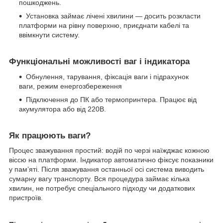
пошкоджень.
Установка займає лічені хвилини — досить розкласти
платформи на рівну поверхню, приєднати кабелі та
ввімкнути систему.
Функціональні можливості ваг і індикатора
Обнулення, тарування, фіксація ваги і підрахунок
ваги, режим енергозбереження
Підключення до ПК або термопринтера. Працює від
акумулятора або від 220В.
Як працюють ваги?
Процес зважування простий: водій по черзі наїжджає кожною
віссю на платформи. Індикатор автоматично фіксує показники
у пам’яті. Після зважування останньої осі система виводить
сумарну вагу транспорту. Вся процедура займає кілька
хвилин, не потребує спеціального підходу чи додаткових
пристроїв.