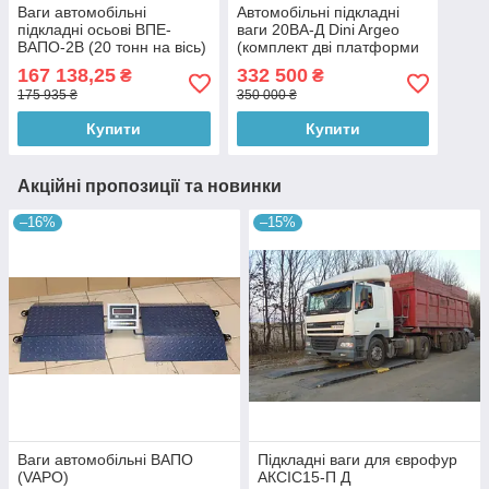
Ваги автомобільні
Автомобільні підкладні
підкладні осьові ВПЕ-
ваги 20ВА-Д Dini Argeo
ВАПО-2В (20 тонн на вісь)
(комплект дві платформи
+ індикатор чемодан з
167 138,25
332 500
₴
₴
чекодруком)
175 935 ₴
350 000 ₴
Купити
Купити
Акційні пропозиції та новинки
–16%
–15%
Ваги автомобільні ВАПО
Підкладні ваги для єврофур
(VAPO)
АКСІС15-П Д