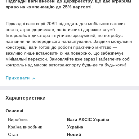
Підкладні ваги внесені до Держреєстру, що дає аграріям
право на компенсацію до 25% вартості.
Підкладні ваги серії 20ВП підходять для мобільних вагових
постів, агропідприємств, логістичних і дорожніх служб.
Інтерфейс індикатора інтуїтивно зрозумілий, не потребує
навчання чи попереднього налаштування. Завдяки модульній
конструкції ваги готові до роботи практично миттєво —
важливо лише встановити їх на поверхню, що забезпечує
мінімальні перекоси. Замовляйте вже зараз і забезпечте собі
контроль над масою автотранспорту будь-де та будь-коли!
Приховати
Характеристики
Основні
Виробник
Ваги АКСІС Україна
Країна виробник
Україна
Стан
Новий