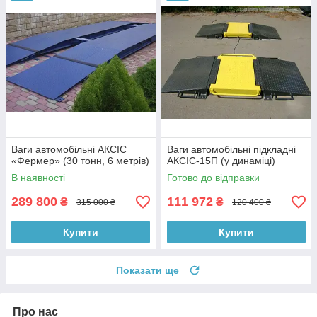
Ваги автомобільні АКСІС
Ваги автомобільні підкладні
«Фермер» (30 тонн, 6 метрів)
АКСІС-15П (у динаміці)
В наявності
Готово до відправки
289 800
111 972
₴
₴
315 000 ₴
120 400 ₴
Купити
Купити
Показати ще
Про нас