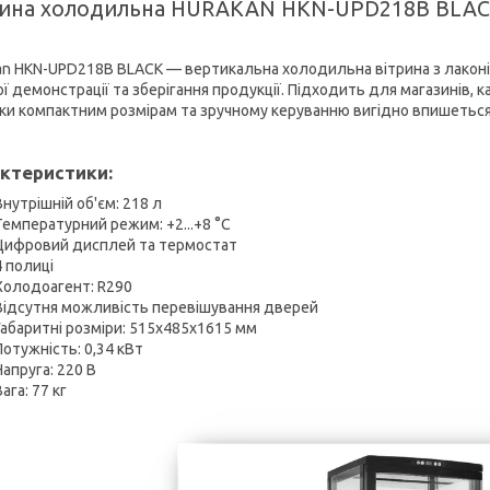
рина холодильна HURAKAN HKN-UPD218B BLA
an HKN-UPD218B BLACK — вертикальна холодильна вітрина з лаконі
ї демонстрації та зберігання продукції. Підходить для магазинів, к
ки компактним розмірам та зручному керуванню вигідно впишетьс
ктеристики:
Внутрішній об'єм: 218 л
Температурний режим: +2...+8 °C
Цифровий дисплей та термостат
4 полиці
Холодоагент: R290
Відсутня можливість перевішування дверей
Габаритні розміри: 515x485x1615 мм
Потужність: 0,34 кВт
Напруга: 220 В
Вага: 77 кг