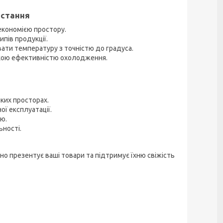
истання
економією простору.
пів продукції.
ти температуру з точністю до градуса.
окою ефективністю охолодження.
ких просторах.
ї експлуатації.
ю.
ьності.
о презентує ваші товари та підтримує їхню свіжість