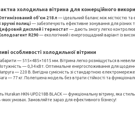
актна холодильна вітрина для комерційного викор
Оптимізований об’єм 218 л
— ідеальний баланс між місткістю та 
4 зручні полиці
—
забезпечують ефективне зонування для різних ти
Цифровий дисплей і термостат
— дають змогу легко контролюва
Холодоагент R290
— екологічний і енергоощадний варіант із вис
иві особливості холодильної вітрини
Габарити — 515×485×1615 мм. Вітрина легко розміщується в невели
Потужність — 0,34 кВт. Оптимальне енергоспоживання для щоденно
Напруга — 220 В. Вигідна сумісність зі стандартною електромереже
Вага — 77 кг. Полегшена модель без втрати стійкості та функціонал
ть Hurakan HKN-UPD218B BLACK — функціональну вітрину, яка стильн
ь-яких умовах. Замовляйте зараз для ефективного бізнесу!