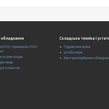
 обладнання
Складська техніка і уста
ні POS-термінали і POS-
Гідравлічні візки
ри
Штабелери
и штрих-кодів
Вантажопідйомне обладна
ри чеків
ри етикеток