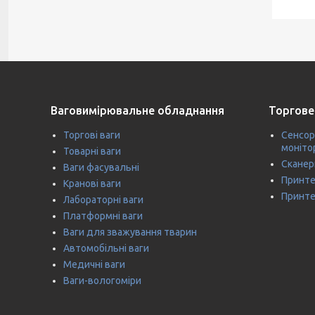
Ваговимірювальне обладнання
Торгове
Торгові ваги
Сенсор
моніто
Товарні ваги
Сканер
Ваги фасувальні
Принте
Кранові ваги
Принте
Лабораторні ваги
Платформні ваги
Ваги для зважування тварин
Автомобільні ваги
Медичні ваги
Ваги-вологоміри