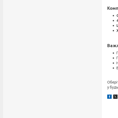
Комп
Важл
Обері
у буд