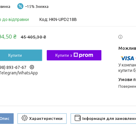
винка
–15%
о до відправки
Код:
HKN-UPD218B
94,50 ₴
45 405,30 ₴
Купити
Купити з
У компан
98) 893-67-67
купити б
/Telegram/WhatsApp
поверне
Опис
Характеристики
Інформація для замовлен