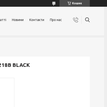
Кошик
атті
Новини
Контакти
Про нас
218B BLACK