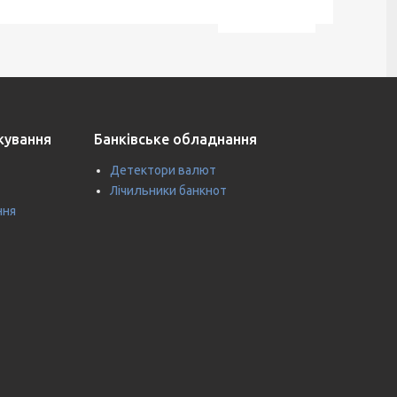
ткування
Банківське обладнання
Детектори валют
Лічильники банкнот
ння