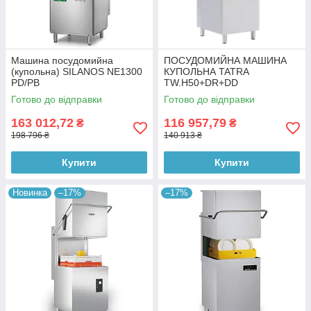
Машина посудомийна
ПОСУДОМИЙНА МАШИНА
(купольна) SILANOS NE1300
КУПОЛЬНА TATRA
PD/PB
TW.H50+DR+DD
Готово до відправки
Готово до відправки
163 012,72
116 957,79
₴
₴
198 796 ₴
140 913 ₴
Купити
Купити
Новинка
–17%
–17%