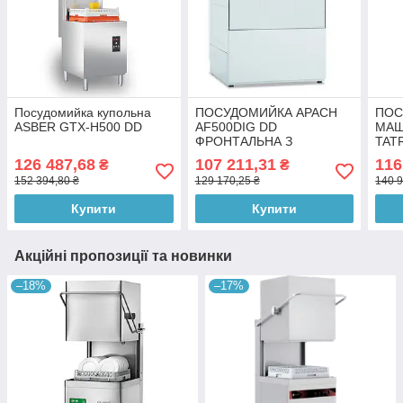
Посудомийка купольна
ПОСУДОМИЙКА APACH
ПОС
ASBER GTX-H500 DD
AF500DIG DD
МАШ
ФРОНТАЛЬНА З
TAT
ДОЗАТОРОМ МИЮЧОГО
126 487,68
107 211,31
116
₴
₴
ЗАСОБУ ЕЛЕКТРОННА
152 394,80 ₴
129 170,25 ₴
140 9
ПАНЕЛЬ КЕРУВАННЯ
Купити
Купити
Акційні пропозиції та новинки
–18%
–17%