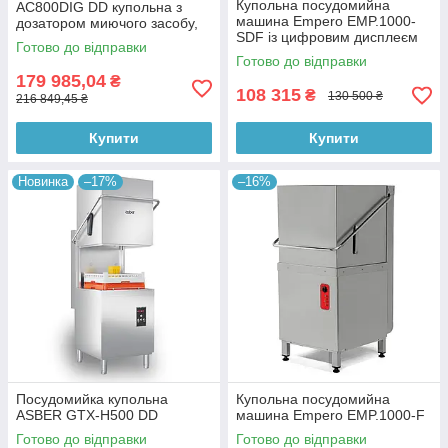
Купольна посудомийна
AC800DIG DD купольна з
машина Empero EMP.1000-
дозатором миючого засобу,
SDF із цифровим дисплеєм
електронна панель
Готово до відправки
керування
керування
Готово до відправки
179 985,04
₴
108 315
₴
130 500 ₴
216 849,45 ₴
Купити
Купити
Новинка
–17%
–16%
Посудомийка купольна
Купольна посудомийна
ASBER GTX-H500 DD
машина Empero EMP.1000-F
Готово до відправки
Готово до відправки