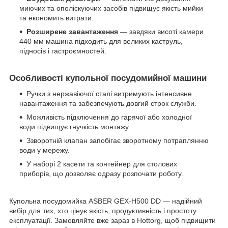
миючих та ополіскуючих засобів підвищує якість мийки
та економить витрати.
Розширене завантаження
— завдяки висоті камери
440 мм машина підходить для великих каструль,
підносів і гастроємностей.
Особливості
купольної посудомийної машини
Ручки з нержавіючої сталі витримують інтенсивне
навантаження та забезпечують довгий строк служби.
Можливість підключення до гарячої або холодної
води підвищує гнучкість монтажу.
Ззворотній клапан запобігає зворотному потраплянню
води у мережу.
У наборі 2 касети та контейнер для столових
приборів, що дозволяє одразу розпочати роботу.
Купольна посудомийка ASBER GEX-H500 DD — надійний
вибір для тих, хто цінує якість, продуктивність і простоту
експлуатації. Замовляйте вже зараз в Hottorg, щоб підвищити