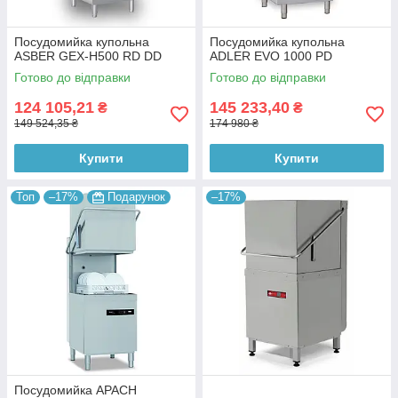
Посудомийка купольна
Посудомийка купольна
ASBER GEX-H500 RD DD
ADLER EVO 1000 PD
Готово до відправки
Готово до відправки
124 105,21
145 233,40
₴
₴
149 524,35 ₴
174 980 ₴
Купити
Купити
Топ
–17%
Подарунок
–17%
Посудомийка APACH