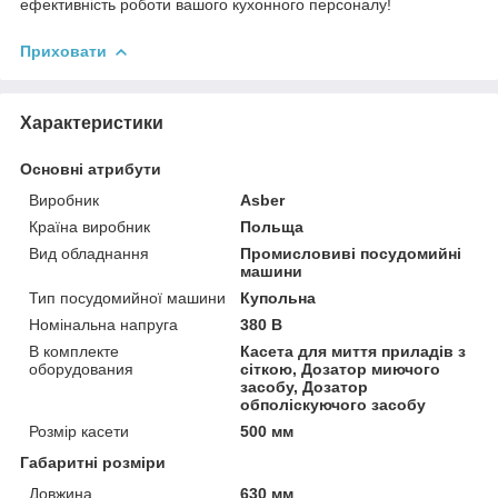
ефективність роботи вашого кухонного персоналу!
Приховати
Характеристики
Основні атрибути
Виробник
Asber
Країна виробник
Польща
Вид обладнання
Промисловиві посудомийні
машини
Тип посудомийної машини
Купольна
Номінальна напруга
380 В
В комплекте
Касета для миття приладів з
оборудования
сіткою, Дозатор миючого
засобу, Дозатор
обполіскуючого засобу
Розмір касети
500 мм
Габаритні розміри
Довжина
630 мм