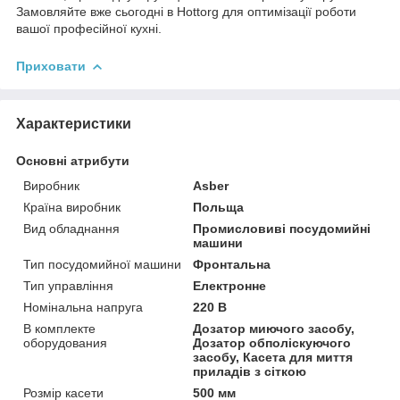
Замовляйте вже сьогодні в Hottorg для оптимізації роботи
вашої професійної кухні.
Приховати
Характеристики
Основні атрибути
Виробник
Asber
Країна виробник
Польща
Вид обладнання
Промисловиві посудомийні
машини
Тип посудомийної машини
Фронтальна
Тип управління
Електронне
Номінальна напруга
220 В
В комплекте
Дозатор миючого засобу,
оборудования
Дозатор обполіскуючого
засобу, Касета для миття
приладів з сіткою
Розмір касети
500 мм