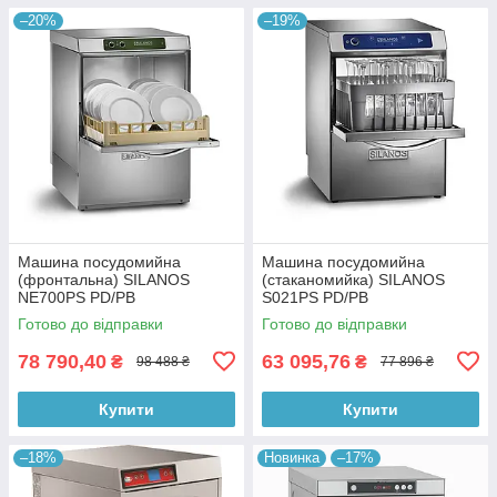
–20%
–19%
Машина посудомийна
Машина посудомийна
(фронтальна) SILANOS
(стаканомийка) SILANOS
NE700PS PD/PB
S021PS PD/PB
Готово до відправки
Готово до відправки
78 790,40
63 095,76
₴
₴
98 488 ₴
77 896 ₴
Купити
Купити
–18%
Новинка
–17%