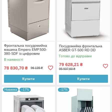
Фронтальна посудомийна
Посудомийка фронтальна
машина Empero EMP.500-
ASBER GT-500 RD DD
380-SDF із цифровим
Готово до відправки
дисплеєм керування
В наявності
79 628,21
₴
78 830,70
₴
96 135 ₴
95 937,60 ₴
Купити
Купити
Новинка
–17%
–17%