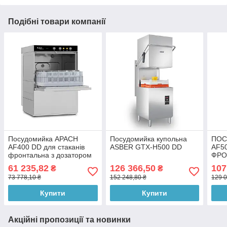
Подібні товари компанії
Посудомийка APACH
Посудомийка купольна
ПОС
AF400 DD для стаканів
ASBER GTX-H500 DD
AF5
фронтальна з дозатором
ФРО
миючого засобу
ДОЗ
61 235,82
126 366,50
107
₴
₴
ЗАС
73 778,10 ₴
152 248,80 ₴
129 0
ПАН
Купити
Купити
Акційні пропозиції та новинки