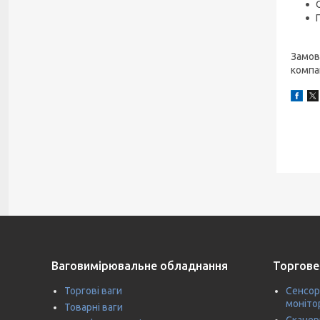
Замов
компа
Ваговимірювальне обладнання
Торгове
Торгові ваги
Сенсор
моніто
Товарні ваги