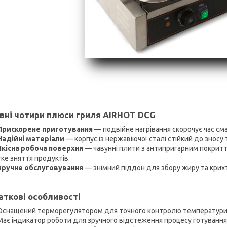
вні чотири плюси гриля AIRHOT DCG
Прискорене приготування
— подвійне нагрівання скорочує час сма
Надійні матеріали
— корпус із нержавіючої сталі стійкий до зносу
Якісна робоча поверхня
— чавунні плити з антипригарним покрит
ке зняття продуктів.
Зручне обслуговування
— знімний піддон для збору жиру та крих
ткові особливості
Оснащений терморегулятором для точного контролю температури
Має індикатор роботи для зручного відстеження процесу готування