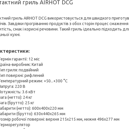
тактний гриль AIRHOT DCG
ктний гриль AIRHOT DCG використовується для швидкого приготуванн
ічів. Завдяки прогріванню продуктів з обох сторін процес смаження 
итість, смак і корисні речовини. Такий гриль ідеально підходить дл
ньої кухні.
ктеристики:
Термін гарантії: 12 міс
Країна-виробник: Китай
Тип гриля: подвійний
Тип поверхні: рифлений
Температурний режим: +50...+300 °С
Напруга: 220 В
Потужність: 3.6 кВт
Вага (нетто): 24 кг
Вага (брутто): 25 кг
Габарити (нетто): 600x400x220 мм
Габарити (брутто): 630x440x265 мм
Розмір робочої поверхні: верхня 215х215 мм, нижня 496х277 мм
Терморегулятор