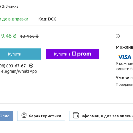
17%
о до відправки
Код:
DCG
19,48 ₴
13 156 ₴
Купити
Купити з
У компан
98) 893-67-67
купити б
/Telegram/WhatsApp
поверне
Опис
Характеристики
Інформація для замовлен