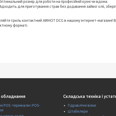
Оптимальний розмір для роботи на професійній кухні чи вдома.
Підходить для приготування страв без додавання зайвої олії, збері
ляйте гриль контактний AIRHOT DCG в нашому інтернет-магазині! 
ктному форматі.
 обладнання
Складська техніка і уста
ні POS-термінали і POS-
Гідравлічні візки
ри
Штабелери