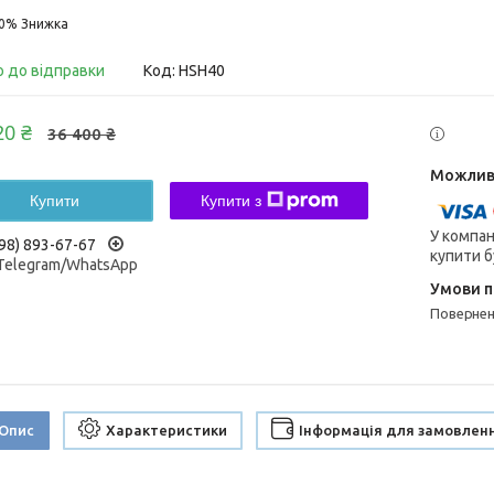
20%
о до відправки
Код:
HSH40
20 ₴
36 400 ₴
Купити
Купити з
У компан
98) 893-67-67
купити б
/Telegram/WhatsApp
поверне
Опис
Характеристики
Інформація для замовлен