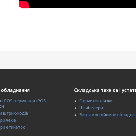
 обладнання
Складська техніка і уста
ні POS-термінали і POS-
Гідравлічні візки
ри
Штабелери
и штрих-кодів
Вантажопідйомне обладна
ри чеків
ри етикеток