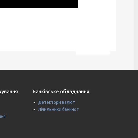
ткування
Банківське обладнання
Детектори валют
Лічильники банкнот
ння