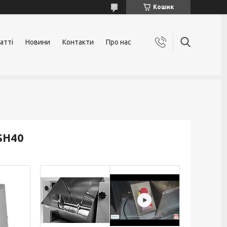
Кошик
атті
Новини
Контакти
Про нас
SH40