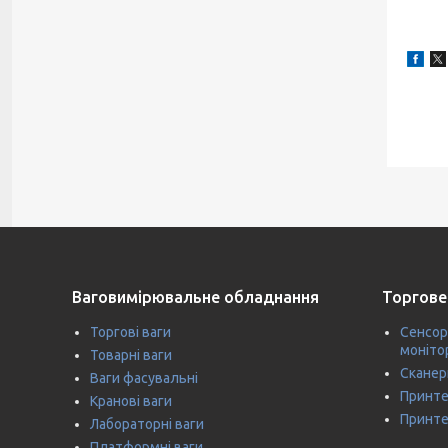
Ваговимірювальне обладнання
Торгове
Торгові ваги
Сенсор
моніто
Товарні ваги
Сканер
Ваги фасувальні
Принте
Кранові ваги
Принте
Лабораторні ваги
Платформні ваги