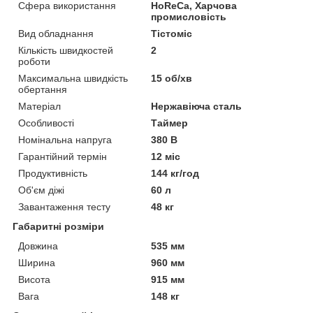
Сфера використання
HoReCa, Харчова
промисловість
Вид обладнання
Тістоміс
Кількість швидкостей
2
роботи
Максимальна швидкість
15 об/хв
обертання
Матеріал
Нержавіюча сталь
Особливості
Таймер
Номінальна напруга
380 В
Гарантійний термін
12 міс
Продуктивність
144 кг/год
Об'єм діжі
60 л
Завантаження тесту
48 кг
Габаритні розміри
Довжина
535 мм
Ширина
960 мм
Висота
915 мм
Вага
148 кг