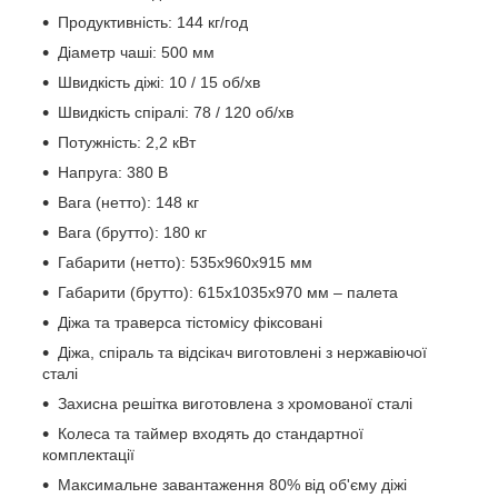
Продуктивність: 144 кг/год
Діаметр чаші: 500 мм
Швидкість діжі: 10 / 15 об/хв
Швидкість спіралі: 78 / 120 об/хв
Потужність: 2,2 кВт
Напруга: 380 В
Вага (нетто): 148 кг
Вага (брутто): 180 кг
Габарити (нетто): 535х960х915 мм
Габарити (брутто): 615x1035x970 мм – палета
Діжа та траверса тістомісу фіксовані
Діжа, спіраль та відсікач виготовлені з нержавіючої
сталі
Захисна решітка виготовлена з хромованої сталі
Колеса та таймер входять до стандартної
комплектації
Максимальне завантаження 80% від об'єму діжі