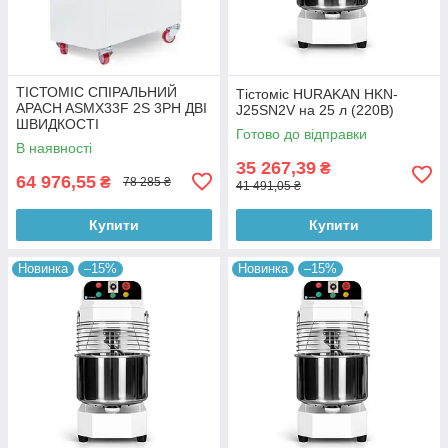
ТІСТОМІС СПІРАЛЬНИЙ
Тістоміс HURAKAN HKN-
APACH ASMX33F 2S 3PH ДВІ
J25SN2V на 25 л (220B)
ШВИДКОСТІ
Готово до відправки
В наявності
35 267,39
₴
64 976,55
₴
78 285 ₴
41 491,05 ₴
Купити
Купити
Новинка
–15%
Новинка
–15%