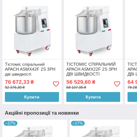
Тістоміс спіральний
ТІСТОМІС СПІРАЛЬНИЙ
ТІС
APACH ASMX42F 2S 3PH
APACH ASMX22F 2S 3PH
APA
дві швидкості
ДВІ ШВИДКОСТІ
ДВІ
76 672,33
56 529,60
64 
₴
₴
92 376,30 ₴
68 107,95 ₴
78 28
Купити
Купити
Акційні пропозиції та новинки
–17%
–17%