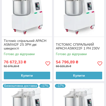
Тістоміс спіральний APACH
ASMX42F 2S 3PH дві
ТІСТОМІС СПІРАЛЬНИЙ
швидкості
APACH ASMX22F 1 PH 230V
Готово до відправки
Готово до відправки
76 672,33
54 796,89
₴
₴
92 376,30 ₴
66 020,35 ₴
Купити
Купити
Безкоштовна доставка
–17%
–17%