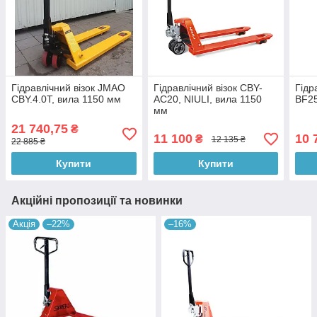
Гідравлічний візок JMAO
Гідравлічний візок CBY-
Гідр
CBY.4.0T, вила 1150 мм
AC20, NIULI, вила 1150
BF25
мм
21 740,75
₴
11 100
10 
₴
12 135 ₴
22 885 ₴
Купити
Купити
Акційні пропозиції та новинки
Акція
–22%
–16%