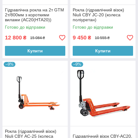
Гідравлічна рокла на 2т GTM
Рокла (гідравлічний візок)
2т/800мм з короткими
Niuli CBY JС-20 (колеса
вилами (AC20(HTA20))
поліуретан)
Готово до відправки
Готово до відправки
12 800
9 450
₴
₴
15 084 ₴
10 555 ₴
Купити
Купити
–9%
–9%
Рокла (гідравлічний візок)
Niuli CBY АС-25 (колеса
Гідравлічний візок CBY-AC20,