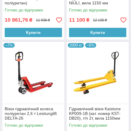
поліуретан)
NIULI, вила 1150 мм
Готово до відправки
Готово до відправки
10 861,76
11 100
₴
₴
11 936 ₴
12 135 ₴
Купити
Купити
–7%
2000 кг
–6%
Візок гідравлічний колеса
Гідравлічний візок Kaistone
поліуретан 2,6 т Leistunglift
KP009-1B (кат. номер KST-
DELTA-26
DB20), г/п 2т, вила 1150мм
Готово до відправки
Готово до відправки