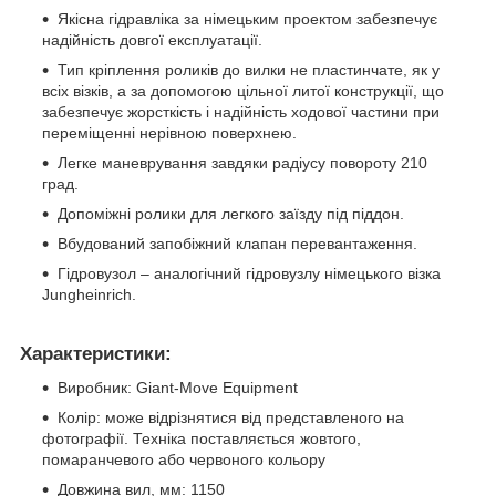
Якісна гідравліка за німецьким проектом забезпечує
надійність довгої експлуатації.
Тип кріплення роликів до вилки не пластинчате, як у
всіх візків, а за допомогою цільної литої конструкції, що
забезпечує жорсткість і надійність ходової частини при
переміщенні нерівною поверхнею.
Легке маневрування завдяки радіусу повороту 210
град.
Допоміжні ролики для легкого заїзду під піддон.
Вбудований запобіжний клапан перевантаження.
Гідровузол – аналогічний гідровузлу німецького візка
Jungheinrich.
Характеристики:
Виробник: Giant-Move Equipment
Колір: може відрізнятися від представленого на
фотографії. Техніка поставляється жовтого,
помаранчевого або червоного кольору
Довжина вил, мм: 1150