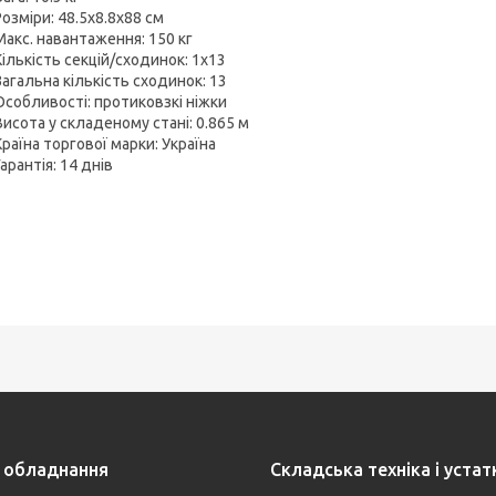
Розміри: 48.5x8.8x88 см
Макс. навантаження: 150 кг
Кількість секцій/сходинок: 1х13
Загальна кількість сходинок: 13
Особливості: протиковзкі ніжки
Висота у складеному стані: 0.865 м
Країна торгової марки: Україна
Гарантія: 14 днів
 обладнання
Складська техніка і уста