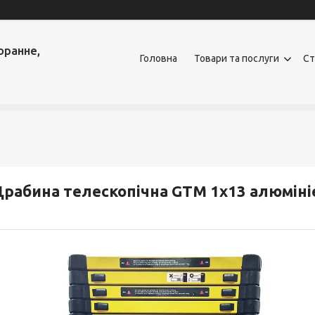
оранне,
Головна
Товари та послуги
Ст
рабина телескопічна GTM 1x13 алюмініє