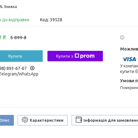
4%
о до відправки
Код:
39528
9 ₴
5 899 ₴
Купити
Купити з
У компан
98) 893-67-67
купити б
/Telegram/WhatsApp
поверне
Опис
Характеристики
Інформація для замовлен