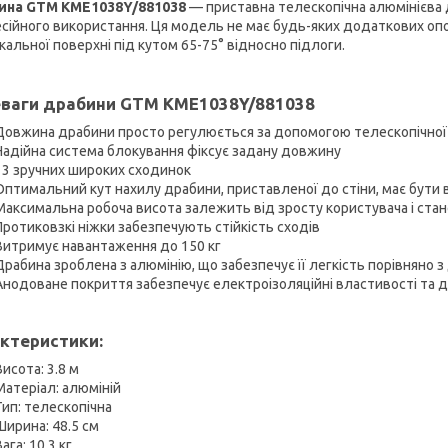
ина GTM KME1038Y/881038
—
приставна телескопічна алюмінієва 
сійного використання. Ця модель не має будь-яких додаткових опор
кальної поверхні під кутом 65-75° відносно підлоги.
ваги драбини GTM KME1038Y/881038
Довжина драбини просто регулюється за допомогою телескопічної 
Надійна система блокування фіксує задану довжину
13 зручних широких сходинок
Оптимальний кут нахилу драбини, приставленої до стіни, має бути в
Максимальна робоча висота залежить від зросту користувача і ста
Протиковзкі ніжки забезпечують стійкість сходів
Витримує навантаження до 150 кг
Драбина зроблена з алюмінію, що забезпечує її легкість порівняно 
Анодоване покриття забезпечує електроізоляційні властивості та д
ктеристики:
Висота: 3.8 м
Матеріал: алюміній
Тип: телескопічна
Ширина: 48.5 см
ага: 10.3 кг