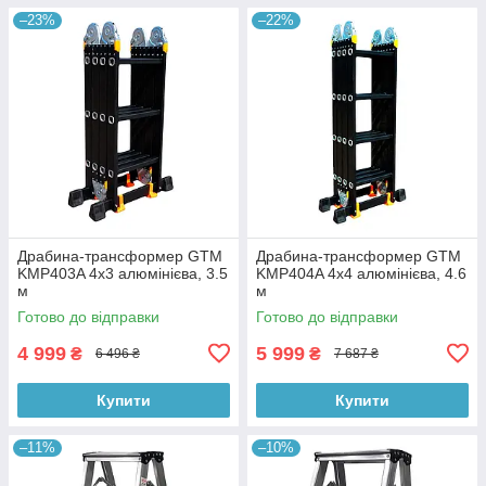
–23%
–22%
Драбина-трансформер GTM
Драбина-трансформер GTM
KMP403A 4х3 алюмінієва, 3.5
KMP404A 4х4 алюмінієва, 4.6
м
м
Готово до відправки
Готово до відправки
4 999
5 999
₴
₴
6 496 ₴
7 687 ₴
Купити
Купити
–11%
–10%