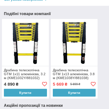
Подібні товари компанії
Драбина телескопічна
Драбина телескопічна
GTM 1x11 алюмінієва, 3.2
GTM 1x13 алюмінієва, 3.8
м (KME1032Y/881032)
м (KME1038Y/881038)
4 890
5 669
₴
₴
5 899 ₴
Купити
Купити
Акційні пропозиції та новинки