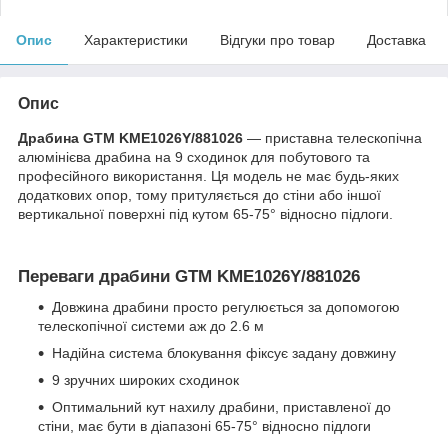
Опис
Характеристики
Відгуки про товар
Доставка
Опис
Драбина GTM KME1026Y/881026
— приставна телескопічна
алюмінієва драбина на 9 сходинок для побутового та
професійного використання. Ця модель не має будь-яких
додаткових опор, тому притуляється до стіни або іншої
вертикальної поверхні під кутом 65-75° відносно підлоги.
Переваги драбини GTM KME1026Y/881026
Довжина драбини просто регулюється за допомогою
телескопічної системи аж до 2.6 м
Надійна система блокування фіксує задану довжину
9 зручних широких сходинок
Оптимальний кут нахилу драбини, приставленої до
стіни, має бути в діапазоні 65-75° відносно підлоги