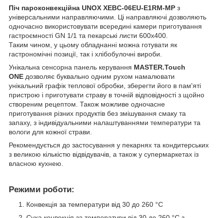
Піч пароконвекційна UNOX XEBC-06EU-E1RM-MP
з
універсальними направляючими. Ці направляючі дозволяють
одночасно використовувати всередині камери приготування
гастроємності GN 1/1 та пекарські листи 600х400.
Таким чином, у цьому обладнанні можна готувати як
гастрономічні позиції, так і хлібобулочні вироби.
Унікальна сенсорна панель керування
MASTER.Touch
ONE
дозволяє буквально одним рухом намалювати
унікальний графік теплової обробки, зберегти його в пам'яті
пристрою і приготувати страву в точній відповідності з щойно
створеним рецептом. Також можливе одночасне
приготування різних продуктів без змішування смаку та
запаху, з індивідуальними налаштуваннями температури та
вологи для кожної страви.
Рекомендується до застосування у пекарнях та кондитерських
з великою кількістю відвідувачів, а також у супермаркетах із
власною кухнею.
Режими роботи:
Конвекція за температури від 30 до 260 °C
Суха конвекція за температури від 30 до 260 °C з