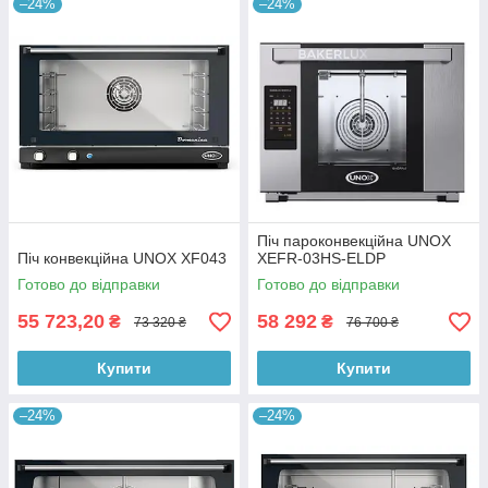
–24%
–24%
Піч пароконвекційна UNOX
Піч конвекційна UNOX XF043
XEFR-03HS-ELDP
Готово до відправки
Готово до відправки
55 723,20
58 292
₴
₴
73 320 ₴
76 700 ₴
Купити
Купити
–24%
–24%