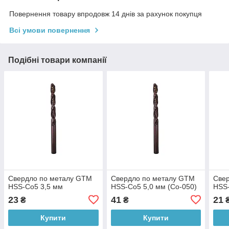
Повернення товару впродовж 14 днів за рахунок покупця
Всі умови повернення
Подібні товари компанії
Свердло по металу GTM
Свердло по металу GTM
Све
HSS-Co5 3,5 мм
HSS-Co5 5,0 мм (Co-050)
HSS-
23
41
21
₴
₴
Купити
Купити