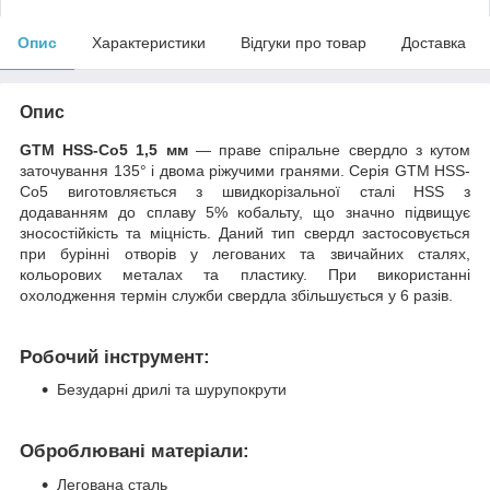
Опис
Характеристики
Відгуки про товар
Доставка
Опис
GTM HSS-Co5 1,5 мм
— праве спіральне свердло з кутом
заточування 135° і двома ріжучими гранями. Серія GTM HSS-
Co5 виготовляється з швидкорізальної сталі HSS з
додаванням до сплаву 5% кобальту, що значно підвищує
зносостійкість та міцність. Даний тип свердл застосовується
при бурінні отворів у легованих та звичайних сталях,
кольорових металах та пластику. При використанні
охолодження термін служби свердла збільшується у 6 разів.
Робочий інструмент:
Безударні дрилі та шурупокрути
Оброблювані матеріали:
Легована сталь