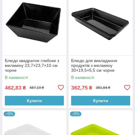
Блюдо квадратне глибоке з
Блюдо для викладання
меламіну 23,7×23,7×10 см
продуктів з меламіну
чорне
30×19,5×5,5 см чорне
В наявності
В наявності
462,83
362,75
₴
₴
487,19 ₴
381,84 ₴
Купити
Купити
–5%
–5%