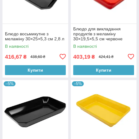
Блюдо для викладання
Блюдо восьмикутне з
продуктів з меламіну
меламіну 30×25×5,3 см 2,8 л
30×19,5×5,5 см червоне
В наявності
В наявності
416,67
403,19
₴
₴
438,60 ₴
424,41 ₴
Купити
Купити
–5%
–5%