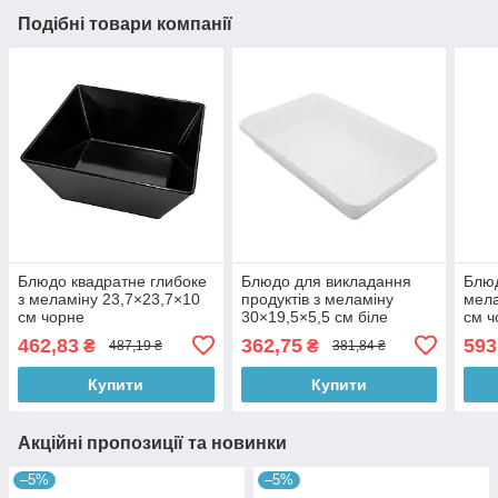
Подібні товари компанії
Блюдо квадратне глибоке
Блюдо для викладання
Блюд
з меламіну 23,7×23,7×10
продуктів з меламіну
мела
см чорне
30×19,5×5,5 см біле
см ч
462,83
362,75
593
₴
₴
487,19 ₴
381,84 ₴
Купити
Купити
Акційні пропозиції та новинки
–5%
–5%