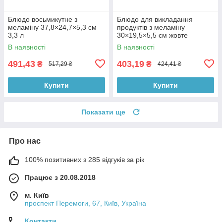
Блюдо восьмикутне з
Блюдо для викладання
меламіну 37,8×24,7×5,3 см
продуктів з меламіну
3,3 л
30×19,5×5,5 см жовте
В наявності
В наявності
491,43
403,19
₴
₴
517,29 ₴
424,41 ₴
Купити
Купити
Показати ще
Про нас
100% позитивних з 285 відгуків за рік
Працює з 20.08.2018
м. Київ
проспект Перемоги, 67, Київ, Україна
Контакти