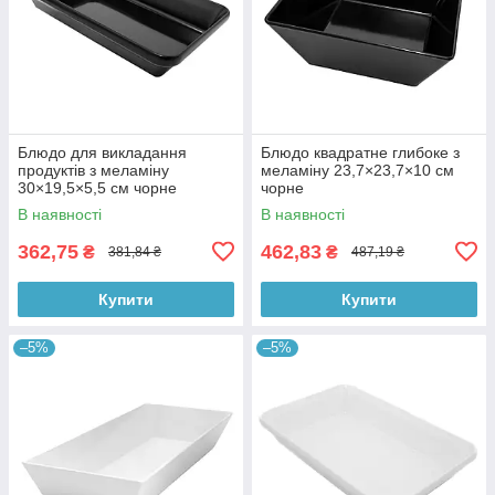
Блюдо для викладання
Блюдо квадратне глибоке з
продуктів з меламіну
меламіну 23,7×23,7×10 см
30×19,5×5,5 см чорне
чорне
В наявності
В наявності
362,75
462,83
₴
₴
381,84 ₴
487,19 ₴
Купити
Купити
–5%
–5%