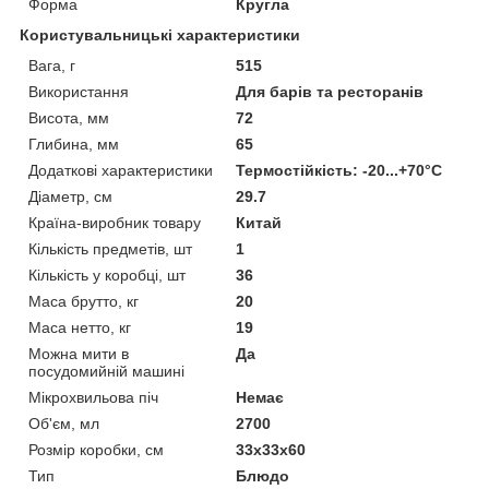
Форма
Кругла
Користувальницькі характеристики
Вага, г
515
Використання
Для барів та ресторанів
Висота, мм
72
Глибина, мм
65
Додаткові характеристики
Термостійкість: -20...+70°С
Діаметр, см
29.7
Країна-виробник товару
Китай
Кількість предметів, шт
1
Кількість у коробці, шт
36
Маса брутто, кг
20
Маса нетто, кг
19
Можна мити в
Да
посудомийній машині
Мікрохвильова піч
Немає
Об'єм, мл
2700
Розмір коробки, см
33х33х60
Тип
Блюдо