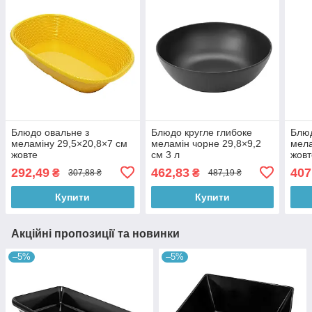
Блюдо овальне з
Блюдо кругле глибоке
Блюд
меламіну 29,5×20,8×7 см
меламін чорне 29,8×9,2
мела
жовте
см 3 л
жовт
292,49
462,83
407
₴
₴
307,88 ₴
487,19 ₴
Купити
Купити
Акційні пропозиції та новинки
–5%
–5%