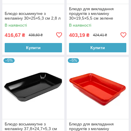
Блюдо для викладання
Блюдо восьмикутне з
продуктів з меламіну
меламіну 30×25×5,3 см 2,8 л
30×19,5×5,5 см зелене
В наявності
В наявності
416,67
403,19
₴
₴
438,60 ₴
424,41 ₴
Купити
Купити
–5%
–5%
Блюдо восьмикутне з
Блюдо для викладання
меламіну 37,8×24,7×5,3 см
продуктів з меламіну