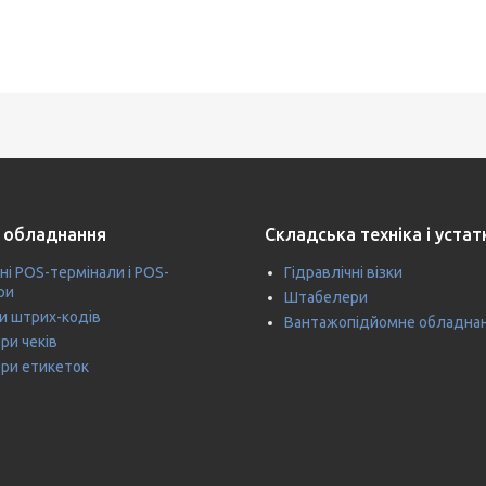
 обладнання
Складська техніка і уста
ні POS-термінали і POS-
Гідравлічні візки
ри
Штабелери
и штрих-кодів
Вантажопідйомне обладна
ри чеків
ри етикеток