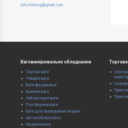
info.hottorg@gmail.com
Ваговимірювальне обладнання
Торгове
Торгові ваги
Сенсор
моніто
Товарні ваги
Сканер
Ваги фасувальні
Принте
Кранові ваги
Принте
Лабораторні ваги
Платформні ваги
Ваги для зважування тварин
Автомобільні ваги
Медичні ваги