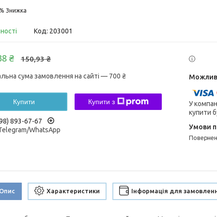
5%
вності
Код:
203001
38 ₴
150,93 ₴
альна сума замовлення на сайті — 700 ₴
Купити
Купити з
У компан
купити б
98) 893-67-67
/Telegram/WhatsApp
поверне
Опис
Характеристики
Інформація для замовлен