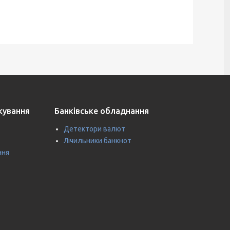
ткування
Банківське обладнання
Детектори валют
Лічильники банкнот
ння