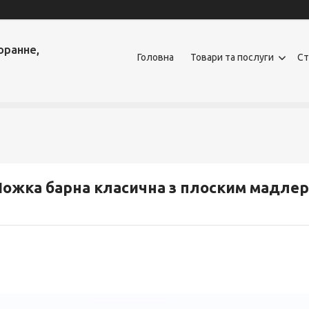
оранне,
Головна
Товари та послуги
Ст
ожка барна класична з плоским мадлер