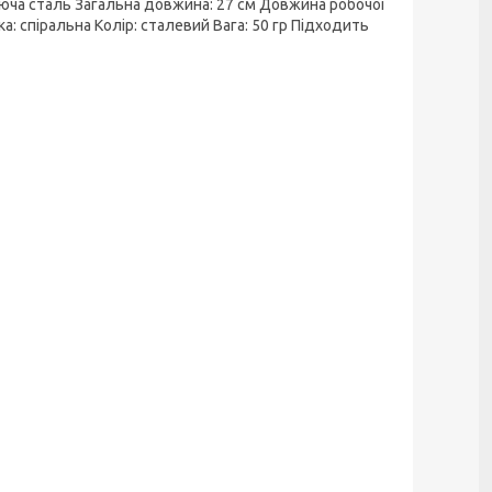
юча сталь Загальна довжина: 27 см Довжина робочої
ка: спіральна Колір: сталевий Вага: 50 гр Підходить