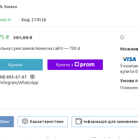
5%
вності
Код:
214126
75 ₴
381,84 ₴
альна сума замовлення на сайті — 700 ₴
Купити
Купити з
У компан
купити б
98) 893-67-67
/Telegram/WhatsApp
поверне
Опис
Характеристики
Інформація для замовлен