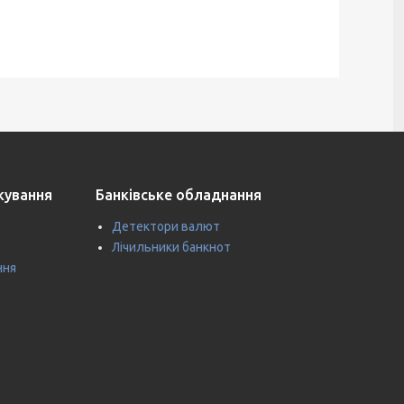
ткування
Банківське обладнання
Детектори валют
Лічильники банкнот
ння