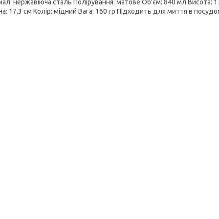
ал: нержавіюча сталь Полірування: матове Об'єм: 840 мл Висота: 17
на: 17,3 см Колір: мідний Вага: 160 гр Підходить для миття в посуд