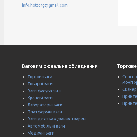
info.hottorg@gmail.com
Ваговимірювальне обладнання
Торгове
Торгові ваги
Сенсор
моніто
Товарні ваги
Сканер
Ваги фасувальні
Принте
Кранові ваги
Принте
Лабораторні ваги
Платформні ваги
Ваги для зважування тварин
Автомобільні ваги
Медичні ваги