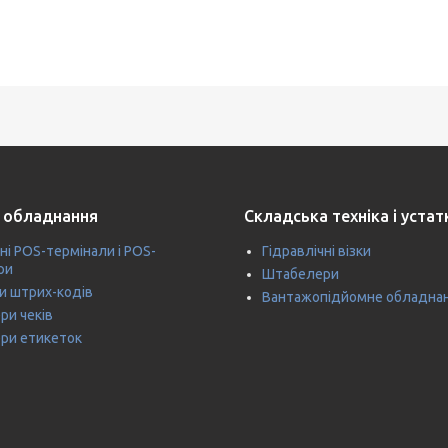
 обладнання
Складська техніка і уста
ні POS-термінали і POS-
Гідравлічні візки
ри
Штабелери
и штрих-кодів
Вантажопідйомне обладна
ри чеків
ри етикеток