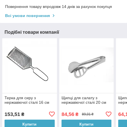
Повернення товару впродовж 14 днів за рахунок покупця
Всі умови повернення
Подібні товари компанії
Терка для сиру з
Щипці для салату з
Щипц
нержавіючої сталі 16 см
нержавіючої сталі 20 см
нерж
153,51
84,56
64,
₴
₴
89,01 ₴
Купити
Купити