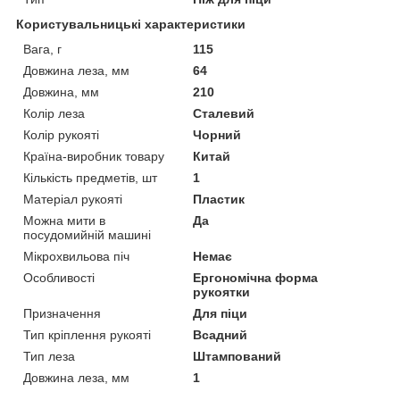
Користувальницькі характеристики
Вага, г
115
Довжина леза, мм
64
Довжина, мм
210
Колір леза
Сталевий
Колір рукояті
Чорний
Країна-виробник товару
Китай
Кількість предметів, шт
1
Матеріал рукояті
Пластик
Можна мити в
Да
посудомийній машині
Мікрохвильова піч
Немає
Особливості
Ергономічна форма
рукоятки
Призначення
Для піци
Тип кріплення рукояті
Всадний
Тип леза
Штампований
Довжина леза, мм
1