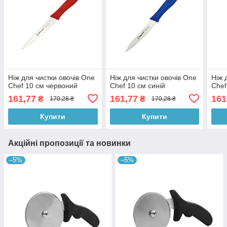
Ніж для чистки овочів One
Ніж для чистки овочів One
Ніж 
Chef 10 см червоний
Chef 10 см синій
Chef
161,77
161,77
161
₴
₴
170,28 ₴
170,28 ₴
Купити
Купити
Акційні пропозиції та новинки
–5%
–5%