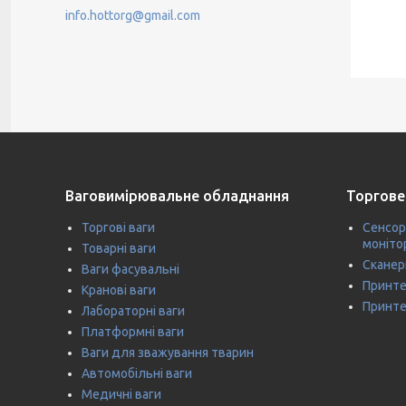
info.hottorg@gmail.com
Ваговимірювальне обладнання
Торгове
Торгові ваги
Сенсор
моніто
Товарні ваги
Сканер
Ваги фасувальні
Принте
Кранові ваги
Принте
Лабораторні ваги
Платформні ваги
Ваги для зважування тварин
Автомобільні ваги
Медичні ваги