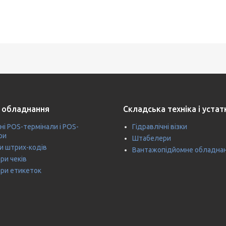
 обладнання
Складська техніка і уста
ні POS-термінали і POS-
Гідравлічні візки
ри
Штабелери
и штрих-кодів
Вантажопідйомне обладна
ри чеків
ри етикеток