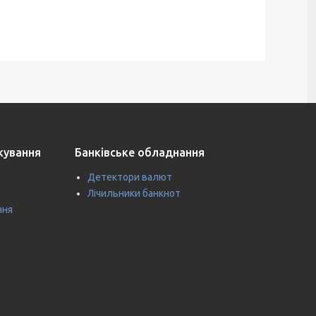
ткування
Банківське обладнання
Детектори валют
Лічильники банкнот
ння