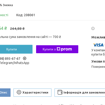
5%
вності
Код:
208061
64 ₴
264,88 ₴
альна сума замовлення на сайті — 700 ₴
Купити
Купити з
У компан
купити б
98) 893-67-67
/Telegram/WhatsApp
поверне
Опис
Характеристики
Інформація для замовлен