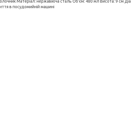
олочник Матеріал: нержавіюча сталь Об'єм: 480 мл Висота: 9 см Діам
иття в посудомийній машині