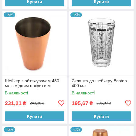
Купити
Купити
–5%
–5%
Шейкер з обтяжувачем 480
Склянка до шейкеру Boston
мл з мідним покриттям
400 мл
В наявності
В наявності
231,21
195,67
₴
₴
243,38 ₴
205,97 ₴
Купити
Купити
–5%
–5%