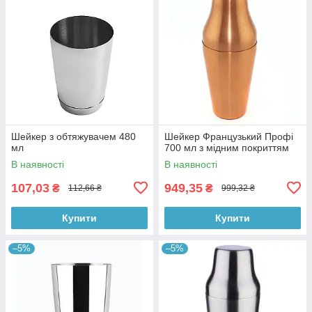
Шейкер з обтяжувачем 480
Шейкер Французький Профі
мл
700 мл з мідним покриттям
В наявності
В наявності
107,03
949,35
₴
₴
112,66 ₴
999,32 ₴
Купити
Купити
–5%
–5%