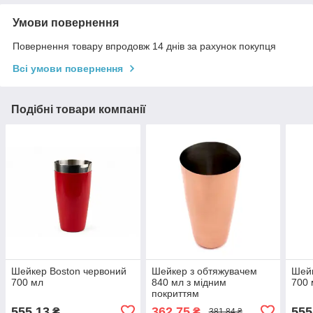
Умови повернення
Повернення товару впродовж 14 днів за рахунок покупця
Всі умови повернення
Подібні товари компанії
Шейкер Boston червоний
Шейкер з обтяжувачем
Шейк
700 мл
840 мл з мідним
700 
покриттям
555,13
362,75
555
₴
₴
381,84 ₴