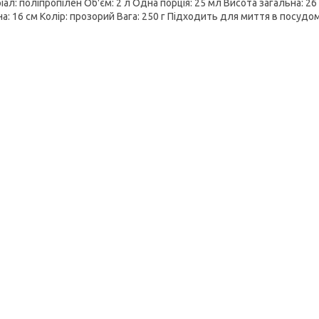
ал: поліпропілен Об'єм: 2 л Одна порція: 25 мл Висота загальна: 2
а: 16 см Колір: прозорий Вага: 250 г Підходить для миття в посудо