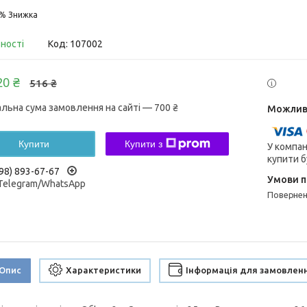
5%
вності
Код:
107002
20 ₴
516 ₴
альна сума замовлення на сайті — 700 ₴
Купити
Купити з
У компан
купити б
98) 893-67-67
/Telegram/WhatsApp
поверне
Опис
Характеристики
Інформація для замовлен