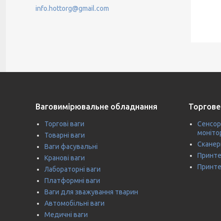
info.hottorg@gmail.com
Ваговимірювальне обладнання
Торгове
Торгові ваги
Сенсор
моніто
Товарні ваги
Сканер
Ваги фасувальні
Принте
Кранові ваги
Принте
Лабораторні ваги
Платформні ваги
Ваги для зважування тварин
Автомобільні ваги
Медичні ваги