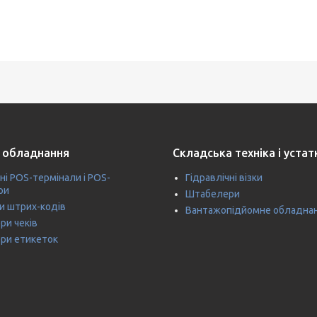
 обладнання
Складська техніка і уста
ні POS-термінали і POS-
Гідравлічні візки
ри
Штабелери
и штрих-кодів
Вантажопідйомне обладна
ри чеків
ри етикеток