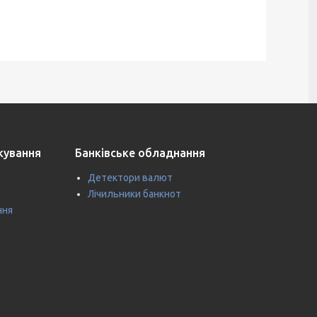
ткування
Банківське обладнання
Детектори валют
Лічильники банкнот
ння