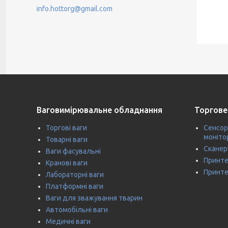
info.hottorg@gmail.com
Ваговимірювальне обладнання
Торгове
Торгові ваги
Сенсор
моніто
Товарні ваги
Сканер
Ваги фасувальні
Принте
Кранові ваги
Принте
Лабораторні ваги
Платформні ваги
Ваги для зважування тварин
Автомобільні ваги
Медичні ваги