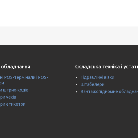
 обладнання
Складська техніка і уста
ні POS-термінали і POS-
Гідравлічні візки
ри
Штабелери
и штрих-кодів
Вантажопідйомне обладна
ри чеків
ри етикеток