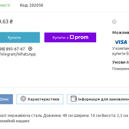
вності
Код:
202050
9,63 ₴
Купити
Купити з
У компан
98) 893-67-67
купити б
/Telegram/WhatsApp
поверне
Опис
Характеристики
Інформація для замовлен
іал: нержавіюча сталь Довжина: 49 см Ширина: 10 см Висота: 2,5 см 
омийній машині