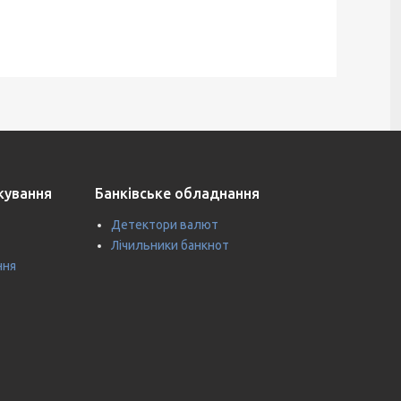
ткування
Банківське обладнання
Детектори валют
Лічильники банкнот
ння