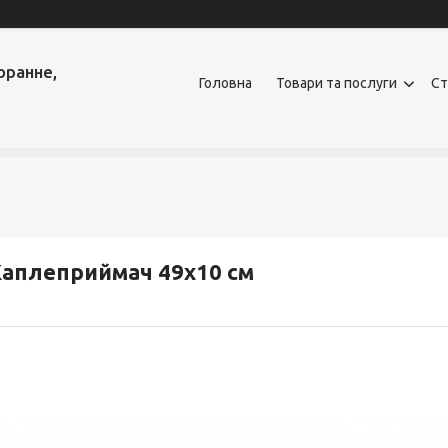
оранне,
Головна
Товари та послуги
Ст
аплеприймач 49х10 см