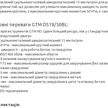
овлений суцільнометалевий швидкозатискний 13 мм патрон для роб
упінчастий, що дозволяє регулювати максимальну швидкість залежн
чування кріплень, з максимальним крутним моментом 50 Н*м, а так
овні переваги GTM DS18/50BL:
Серія інструментів GTM HD: удвічі більший ресурс, ніж у стандартно
Безщітковий двигун
Суцільнометалевий швидкозатискний 13 мм патрон
50 Н*м - максимальний крутний момент
2 швидкості - для роботи битою та свердлом
400/1400 об/хв - максимальні оберти
18 режимів налаштування крутного моменту
8*75 мм - максимальний розмір шурупів для закручування (без зас
Режим свердління
30 мм - максимальний діаметр свердління у дереві
10 мм - максимальний діаметр свердління в металі
8 мм - максимальний діаметр свердління в цеглі та м'якому бетоні.
Реверс
LED-підсвічування
лектація: