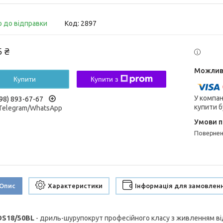
о до відправки
Код:
2897
5 ₴
Купити
Купити з
У компан
98) 893-67-67
купити б
/Telegram/WhatsApp
поверне
Опис
Характеристики
Інформація для замовлен
DS18/50BL
- дриль-шурупокрут професійного класу з живленням від 