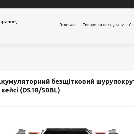
оранне,
Головна
Товари та послуги
Ст
кумуляторний безщітковий шурупокрут 
 кейсі (DS18/50BL)