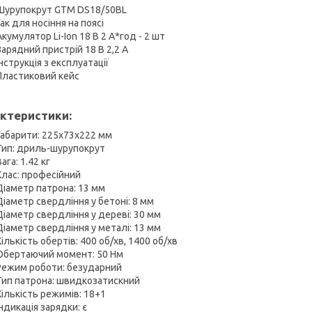
Шурупокрут GTM DS18/50BL
Гак для носіння на поясі
Акумулятор Li-Ion 18 В 2 А*год - 2 шт
Зарядний пристрій 18 В 2,2 А
Інструкція з експлуатації
Пластиковий кейс
ктеристики:
Габарити: 225x73x222 мм
Тип: дриль-шурупокрут
ага: 1.42 кг
Клас: професійний
Діаметр патрона: 13 мм
Діаметр свердління у бетоні: 8 мм
Діаметр свердління у дереві: 30 мм
Діаметр свердління у металі: 13 мм
Кількість обертів: 400 об/хв, 1400 об/хв
Обертаючий момент: 50 Нм
Режим роботи: безударний
Тип патрона: швидкозатискний
Кількість режимів: 18+1
Індикація зарядки: є