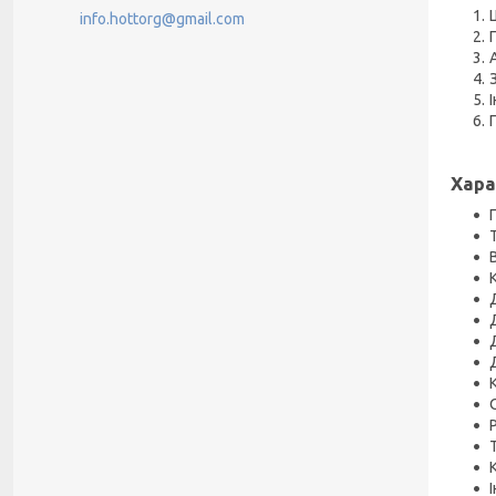
info.hottorg@gmail.com
Хара
В