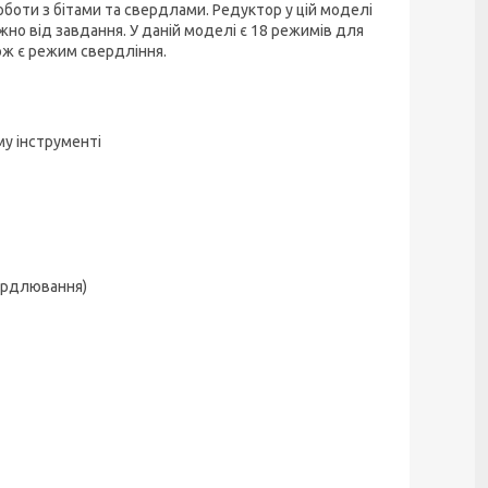
оти з бітами та свердлами. Редуктор у цій моделі
о від завдання. У даній моделі є 18 режимів для
ож є режим свердління.
му інструменті
вердлювання)