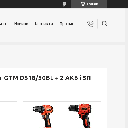
Кошик
атті
Новини
Контакти
Про нас
GTM DS18/50BL + 2 АКБ і ЗП