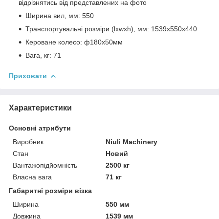
відрізнятись від представлених на фото
Ширина вил, мм: 550
Транспортувальні розміри (lхwхh), мм: 1539х550х440
Кероване колесо: ф180х50мм
Вага, кг: 71
Приховати
Характеристики
Основні атрибути
Виробник
Niuli Machinery
Стан
Новий
Вантажопідйомність
2500 кг
Власна вага
71 кг
Габаритні розміри візка
Ширина
550 мм
Довжина
1539 мм