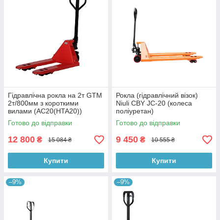
Гідравлічна рокла на 2т GTM
Рокла (гідравлічний візок)
2т/800мм з короткими
Niuli CBY JС-20 (колеса
вилами (AC20(HTA20))
поліуретан)
Готово до відправки
Готово до відправки
12 800
9 450
₴
₴
15 084 ₴
10 555 ₴
Купити
Купити
–9%
–9%