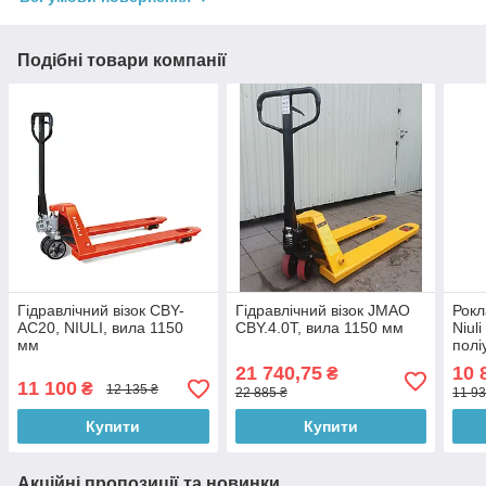
Подібні товари компанії
Гідравлічний візок CBY-
Гідравлічний візок JMAO
Рокл
AC20, NIULI, вила 1150
CBY.4.0T, вила 1150 мм
Niul
мм
полі
21 740,75
10 
₴
11 100
₴
12 135 ₴
22 885 ₴
11 93
Купити
Купити
Акційні пропозиції та новинки