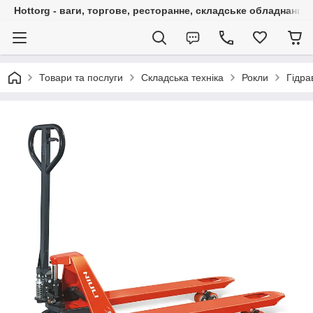
Hottorg - ваги, торгове, ресторанне, складське обладнання
Товари та послуги
Складська техніка
Рокли
Гідра