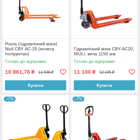
Рокла (гідравлічний візок)
Niuli CBY АС-25 (колеса
Гідравлічний візок CBY-AC20,
поліуретан)
NIULI, вила 1150 мм
Готово до відправки
Готово до відправки
10 861,76
11 100
₴
₴
11 936 ₴
12 135 ₴
Купити
Купити
–7%
–7%