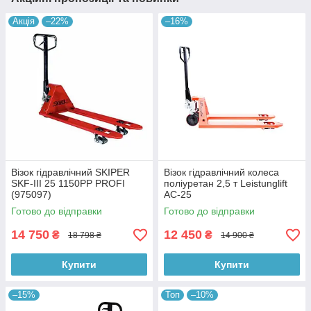
Акція
–22%
–16%
Візок гідравлічний SKIPER
Візок гідравлічний колеса
SKF-III 25 1150PP PROFI
поліуретан 2,5 т Leistunglift
(975097)
AC-25
Готово до відправки
Готово до відправки
14 750
12 450
₴
₴
18 798 ₴
14 900 ₴
Купити
Купити
–15%
Топ
–10%