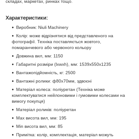
складах, маркетах, ринках тощо.
Характеристики:
Виробник: Niuli Machinery
Колір: може відрізнятися від представленого на
фотографії. Техніка поставляється жовтого,
помаранчевого або червоного кольору
Довжина вил, мм: 1150
Габаритні розміри (lхwхh), мм: 1539х550х1235
Вантажопідйомність, кг: 2500
Вантажні ролики: ф80х70мм, здвоєні
Матеріал колеса: поліуретан (Техніка може
комплектуватися нейлоновими і гумовими колесами на
вимогу покупця)
Матеріал роликів: поліуретан
Мax висота вил, мм: 195
Мin висота вил, мм: 85
Примітка: колір, комплектація, матеріал можуть