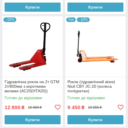
Купити
Купити
–15%
Топ
–10%
Гідравлічна рокла на 2т GTM
Рокла (гідравлічний візок)
2т/800мм з короткими
Niuli CBY JС-20 (колеса
вилами (AC20(HTA20))
поліуретан)
Готово до відправки
Готово до відправки
12 800
9 450
₴
₴
15 084 ₴
10 555 ₴
Купити
Купити