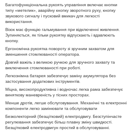
Багатофункціональна рукоять управління включає кнопки
типу «метелик», аварійну кнопку зворотного руху, кнопку
звукового сигналу і пусковий вмикач для легкості
використання.
Візок має функцію гальмування при відключенні живлення.
Зупиняється, як тільки рукоятку відпускають і вдавлюють
кнопку.
Ергономічна рукоятка повороту
зі зручним захватом для
зменшення стомлюваності оператора.
Довгий важіль з великою ручкою для зручного захвату та
виключення стомлюваності при роботі.
Легкознімна батарея забезпечує заміну акумулятора без
застосування додаткових інструментів.
Міцна, високопродуктивна і водночас легка рама забезпечує
виняткову маневреність у тісних просторах.
Менше дротів, легше обслуговування. Механічні та електронні
компоненти легко замінювати та обслуговувати
Безколекторний (безщітковий) електродвигу.
Безступінчасте
регулювання забезпечує більш плавну зміну швидкості.
Безщітковий електродвигун простий в обслуговуванні.