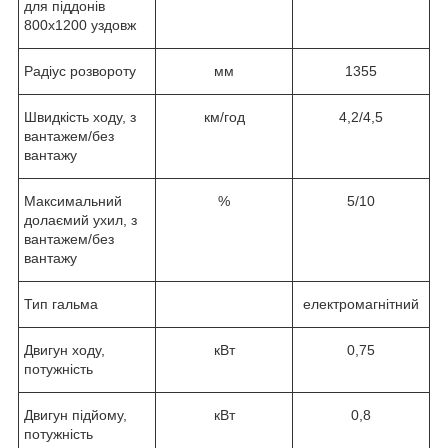
для піддонів
800х1200 уздовж
Радіус розвороту
мм
1355
Швидкість ходу, з
км/год
4,2/4,5
вантажем/без
вантажу
Максимальний
%
5/10
долаємий ухил, з
вантажем/без
вантажу
Тип гальма
електромагнітний
Двигун ходу,
кВт
0,75
потужність
Двигун підйому,
кВт
0,8
потужність