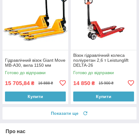
Візок гідравлічний колеса
Гідравлічний візок Giant Move
поліуретан 2,6 т Leistunglift
MB-A30, вила 1150 мм
DELTA-26
Готово до відправки
Готово до відправки
15 705,84
14 850
₴
₴
16 888 ₴
15 900 ₴
Купити
Купити
Показати ще
Про нас