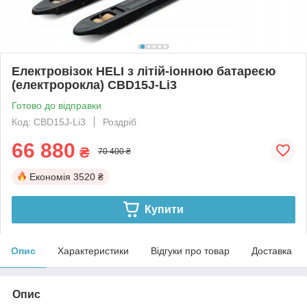
Електровізок HELI з літій-іонною батареєю
(електророкла) CBD15J-Li3
Готово до відправки
Код: CBD15J-Li3
Роздріб
66 880
₴
70 400 ₴
Економія
3520 ₴
Купити
Опис
Характеристики
Відгуки про товар
Доставка
Опис