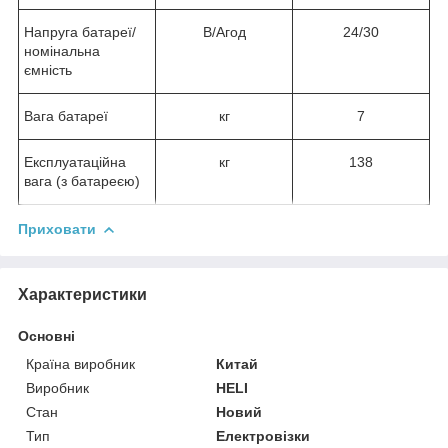
Напруга батареї/
В/Агод
24/30
номінальна
ємність
Вага батареї
кг
7
Експлуатаційна
кг
138
вага (з батареєю)
Приховати
Характеристики
Основні
Країна виробник
Китай
Виробник
HELI
Стан
Новий
Тип
Електровізки