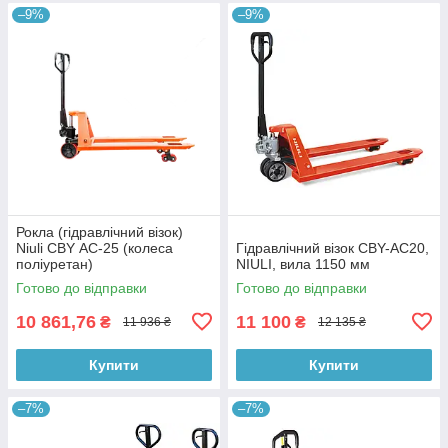
–9%
–9%
Рокла (гідравлічний візок)
Niuli CBY АС-25 (колеса
Гідравлічний візок CBY-AC20,
поліуретан)
NIULI, вила 1150 мм
Готово до відправки
Готово до відправки
10 861,76
11 100
₴
₴
11 936 ₴
12 135 ₴
Купити
Купити
–7%
–7%