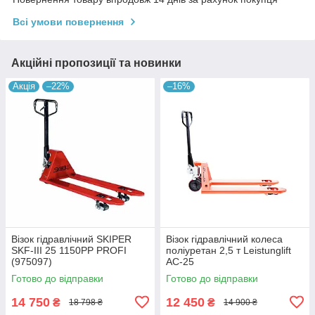
Всі умови повернення
Акційні пропозиції та новинки
Акція
–22%
–16%
Візок гідравлічний SKIPER
Візок гідравлічний колеса
SKF-III 25 1150PP PROFI
поліуретан 2,5 т Leistunglift
(975097)
AC-25
Готово до відправки
Готово до відправки
14 750
12 450
₴
₴
18 798 ₴
14 900 ₴