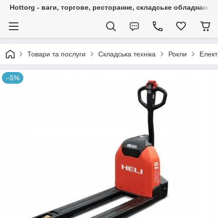
Hottorg - ваги, торгове, ресторанне, складське обладнання
Товари та послуги
Складська техніка
Рокли
Елект
–5%