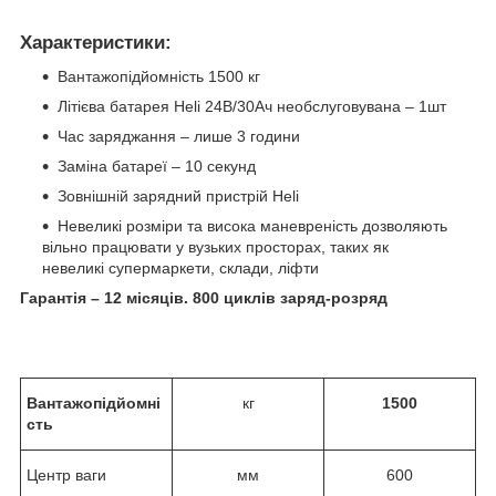
Характеристики:
Вантажопідйомність 1500 кг
Літієва батарея Heli 24В/30Ач необслуговувана – 1шт
Час заряджання – лише 3 години
Заміна батареї – 10 секунд
Зовнішній зарядний пристрій Heli
Невеликі розміри та висока маневреність дозволяють
вільно працювати у вузьких просторах, таких як
невеликі супермаркети, склади, ліфти
Гарантія – 12 місяців. 800 циклів заряд-розряд
Вантажопідйомні
кг
1500
сть
Центр ваги
мм
600