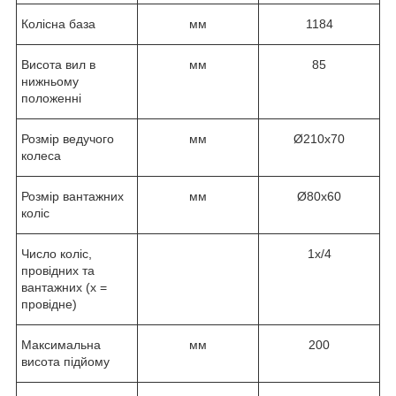
Колісна база
мм
1184
Висота вил в
мм
85
нижньому
положенні
Розмір ведучого
мм
Ø210х70
колеса
Розмір вантажних
мм
Ø80х60
коліс
Число коліс,
1х/4
провідних та
вантажних (х =
провідне)
Максимальна
мм
200
висота підйому