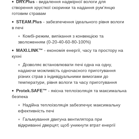
DRY.Plus
- видалення надмірної вологи для
створення хрусткої скоринки та надання рум'янцю
готовим стравам
STEAM.Plus
- забезпечення ідеального рівня вологи
в печі
Комбі-режим, випікання з конвекцією та
зволоженням (0-20-40-60-80-100%)
MAXI.LINK™
- економія енергії, часу та простору на
кухні
Дозволяє встановлювати печі одна на одну,
надаючи можливість одночасного приготування
різних страв з індивідуальними вимогами до
температури, рівня вологи та часу приготування
Protek.SAFE™
- якісна теплоізоляція та максимальна
безпека
Надійна теплоізоляція забезпечує максимальну
ефективність печі
Гальмування двигуна вентилятора при
відкриванні дверцят, щоб уникнути втрат енергії