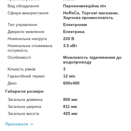
Вид обладнання
Пароконвекційна піч
Сфера використання
HoReCa, Торгові магазини,
Харчова промисловість
Тип управління
Електронне
Джерело живлення
Електрика
Номінальна напруга
220 В
Номінальна споживана
3.5 кВт
потужність
Особливості
Можливість підключення до
водопроводу
Кількість рівнів
3
Гарантійний термін
12 міс
Деко
600x400
Габаритні розміри
Загальна довжина
800 мм
Загальна ширина
811 мм
Загальна висота
425 мм
Приховати