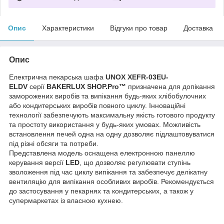
Опис
Характеристики
Відгуки про товар
Доставка
Опис
Електрична пекарська шафа
UNOX XEFR-03EU-
ELDV
серії
BAKERLUX SHOP.Pro™
призначена для допікання
заморожених виробів та випікання будь-яких хлібобулочних
або кондитерських виробів повного циклу. Інноваційні
технології забезпечують максимальну якість готового продукту
та простоту використання у будь-яких умовах. Можливість
встановлення печей одна на одну дозволяє підлаштовуватися
під різні обсяги та потреби.
Представлена модель оснащена електронною панеллю
керування версії
LED
, що дозволяє регулювати ступінь
зволоження під час циклу випікання та забезпечує делікатну
вентиляцію для випікання особливих виробів. Рекомендується
до застосування у пекарнях та кондитерських, а також у
супермаркетах із власною кухнею.