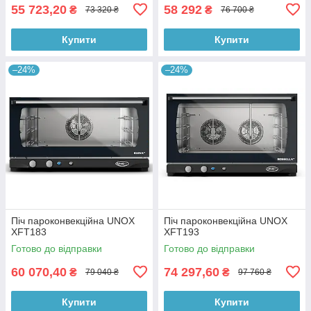
55 723,20
58 292
₴
₴
73 320 ₴
76 700 ₴
Купити
Купити
–24%
–24%
Піч пароконвекційна UNOX
Піч пароконвекційна UNOX
XFT183
XFT193
Готово до відправки
Готово до відправки
60 070,40
74 297,60
₴
₴
79 040 ₴
97 760 ₴
Купити
Купити