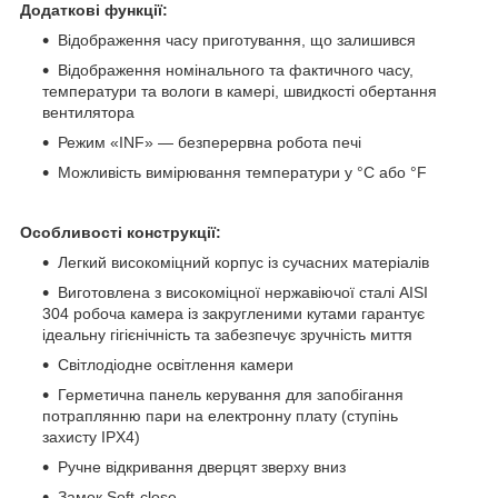
Додаткові функції:
Відображення часу приготування, що залишився
Відображення номінального та фактичного часу,
температури та вологи в камері, швидкості обертання
вентилятора
Режим «INF» — безперервна робота печі
Можливість вимірювання температури у °C або °F
Особливості конструкції:
Легкий високоміцний корпус із сучасних матеріалів
Виготовлена з високоміцної нержавіючої сталі AISI
304 робоча камера із закругленими кутами гарантує
ідеальну гігієнічність та забезпечує зручність миття
Світлодіодне освітлення камери
Герметична панель керування для запобігання
потраплянню пари на електронну плату (ступінь
захисту IPX4)
Ручне відкривання дверцят зверху вниз
Замок Soft-close