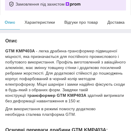
Замовлення під захистом
Опис
Характеристики
Відгуки про товар
Доставка
Опис
GTM KMP403A
- легка драбина-трансформер підвищеної
міцності, яка призначається для постійного промислового і
побутового використання. Профіль виготовлений з авіаційного
алюмінію, має змінну товщину стінки і додатково посилений
ребрами жорсткості. Для додаткової стійкості до пошкоджень
корпус пофарбований в чорний колір методом
електрофорезу. Міцні шарніри і замки надійно фіксують сходи
в будь-який з обраних форм. Завдяки такій
конструкції
трансформер GTM KMP403A
здатний витримати
без деформації навантаження в 150 кг.
Для використання в режимі помосту додатково
необхідна сталева платформа GTM.
Основні переваги драбини GTM KMP403A: