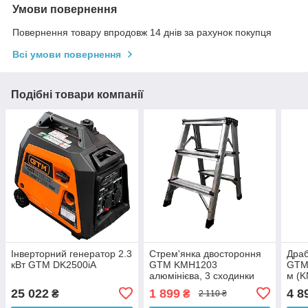
Умови повернення
Повернення товару впродовж 14 днів за рахунок покупця
Всі умови повернення
Подібні товари компанії
Інверторний генератор 2.3
Стрем'янка двостороння
Драб
кВт GTM DK2500iA
GTM KMH1203
GTM 
алюмінієва, 3 сходинки
м (
580 мм (KMH1203)
25 022
1 899
4 8
₴
₴
2 110 ₴