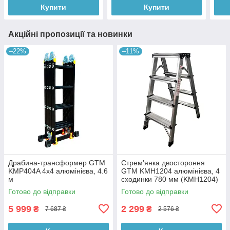
Купити
Купити
Акційні пропозиції та новинки
–22%
–11%
Драбина-трансформер GTM
Стрем'янка двостороння
KMP404A 4х4 алюмінієва, 4.6
GTM KMH1204 алюмінієва, 4
м
сходинки 780 мм (KMH1204)
Готово до відправки
Готово до відправки
5 999
2 299
₴
₴
7 687 ₴
2 576 ₴