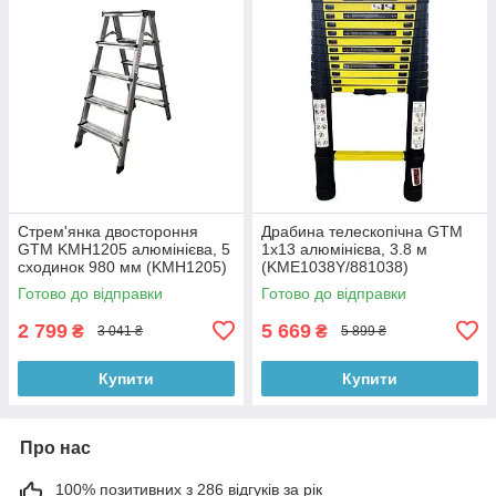
Стрем'янка двостороння
Драбина телескопічна GTM
GTM KMH1205 алюмінієва, 5
1x13 алюмінієва, 3.8 м
сходинок 980 мм (KMH1205)
(KME1038Y/881038)
Готово до відправки
Готово до відправки
2 799
5 669
₴
₴
3 041 ₴
5 899 ₴
Купити
Купити
Про нас
100% позитивних з 286 відгуків за рік