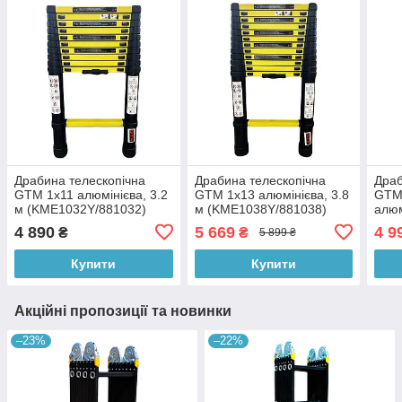
Драбина телескопічна
Драбина телескопічна
Дра
GTM 1x11 алюмінієва, 3.2
GTM 1x13 алюмінієва, 3.8
GTM
м (KME1032Y/881032)
м (KME1038Y/881038)
алюм
4 890
5 669
4 9
₴
₴
5 899 ₴
Купити
Купити
Акційні пропозиції та новинки
–23%
–22%