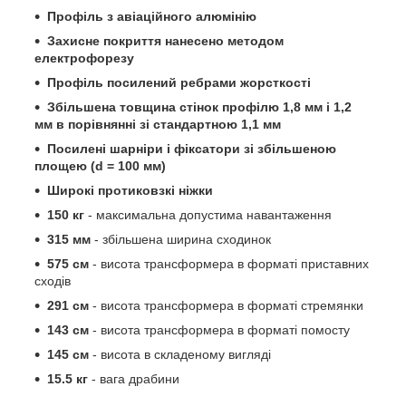
Профіль з авіаційного алюмінію
Захисне покриття нанесено методом
електрофорезу
Профіль посилений ребрами жорсткості
Збільшена товщина стінок профілю 1,8 мм і 1,2
мм в порівнянні зі стандартною 1,1 мм
Посилені шарніри і фіксатори зі збільшеною
площею (d = 100 мм)
Широкі протиковзкі ніжки
150 кг
- максимальна допустима навантаження
315 мм
- збільшена ширина сходинок
575 см
- висота трансформера в форматі приставних
сходів
291 см
- висота трансформера в форматі стремянки
143 см
- висота трансформера в форматі помосту
145 см
- висота в складеному вигляді
15.5 кг
- вага драбини