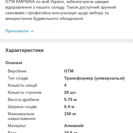
GTM KMP405A по всій Україні, забезпечуючи швидке
відправлення з нашого складу. Також доступний зручний
самовивіз і професійна консультація щодо вибору та
використання будівельного обладнання.
Приховати
Характеристики
Основні
Виробник
GTM
Тип сходів
Трансформер (універсальні)
Кількість секцій
4
Кількість ступенів
20 шт.
Висота драбини
5.75 м
Ширина сходів
0.4 м
Максимальне
150 кг
навантаження
Матеріал
Алюміній
Вага
15.5 кг