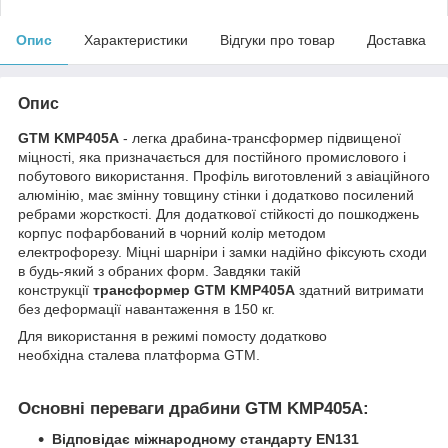
Опис
Характеристики
Відгуки про товар
Доставка
Опис
GTM KMP405A
- легка драбина-трансформер підвищеної
міцності, яка призначається для постійного промислового і
побутового використання. Профіль виготовлений з авіаційного
алюмінію, має змінну товщину стінки і додатково посилений
ребрами жорсткості. Для додаткової стійкості до пошкоджень
корпус пофарбований в чорний колір методом
електрофорезу. Міцні шарніри і замки надійно фіксують сходи
в будь-який з обраних форм. Завдяки такій
конструкції
трансформер GTM KMP405A
здатний витримати
без деформації навантаження в 150 кг.
Для використання в режимі помосту додатково
необхідна сталева платформа GTM.
Основні переваги драбини GTM KMP405A:
Відповідає міжнародному стандарту EN131