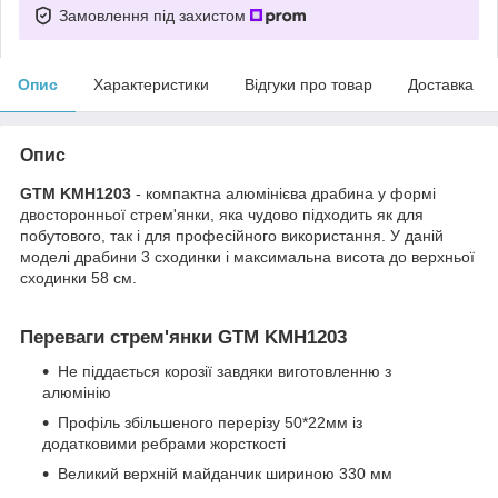
Замовлення під захистом
Опис
Характеристики
Відгуки про товар
Доставка
Опис
GTM
KMH1203
- компактна алюмінієва драбина у формі
двосторонньої стрем'янки, яка чудово підходить як для
побутового, так і для професійного використання. У даній
моделі драбини 3 сходинки і максимальна висота до верхньої
сходинки 58 см.
Переваги стрем'янки GTM KMH1203
Не піддається корозії завдяки виготовленню з
алюмінію
Профіль збільшеного перерізу 50*22мм із
додатковими ребрами жорсткості
Великий верхній майданчик шириною 330 мм