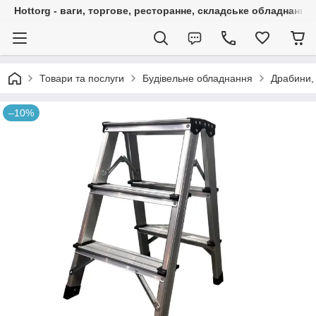
Hottorg - ваги, торгове, ресторанне, складське обладнання
Товари та послуги
Будівельне обладнання
Драбини,
–10%