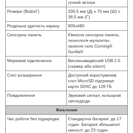
гучний зв'язок
Розміри (ВхШхГ)
200,5 мм (Д) x 70 мм (Ш) x
38,5 мм (Г)
Роздільна здатність екрану
800x480
Сенсорна панель
Ємнісна сенсорна панель,
технологія мультитач,
захисне скло Corning®
Gorilla®
Мережеві підключення
Високошвидкісний USB 2.0
(сервер або клієнт)
Слот розширення
Доступний користувачеві
слот MicroSD підтримує
карти SDXC до 128 ГБ
Повідомлення
Звуковий сигнал, кольорові
світлодіоди
Живлення
Час роботи без підзарядки
Стандартна батарея: до 17
годин. Батарея збільшеної
ємності: до 23 годин.