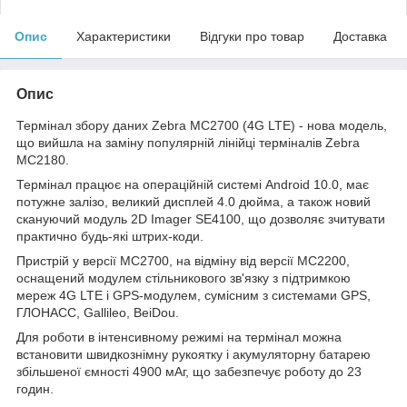
Опис
Характеристики
Відгуки про товар
Доставка
Опис
Термінал збору даних Zebra MC2700 (4G LTE) - нова модель,
що вийшла на заміну популярній лінійці терміналів Zebra
MC2180.
Термінал працює на операційній системі Android 10.0, має
потужне залізо, великий дисплей 4.0 дюйма, а також новий
скануючий модуль 2D Imager SE4100, що дозволяє зчитувати
практично будь-які штрих-коди.
Пристрій у версії MC2700, на відміну від версії MC2200,
оснащений модулем стільникового зв'язку з підтримкою
мереж 4G LTE і GPS-модулем, сумісним з системами GPS,
ГЛОНАСС, Gallileo, BeiDou.
Для роботи в інтенсивному режимі на термінал можна
встановити швидкознімну рукоятку і акумуляторну батарею
збільшеної ємності 4900 мАг, що забезпечує роботу до 23
годин.