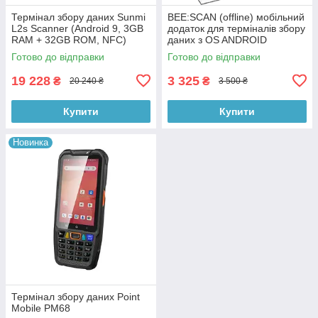
Термінал збору даних Sunmi
BEE:SCAN (offline) мобільний
L2s Scanner (Android 9, 3GB
додаток для терміналів збору
RAM + 32GB ROM, NFC)
даних з OS ANDROID
Готово до відправки
Готово до відправки
19 228
3 325
₴
₴
20 240 ₴
3 500 ₴
Купити
Купити
Новинка
Термінал збору даних Point
Mobile PM68