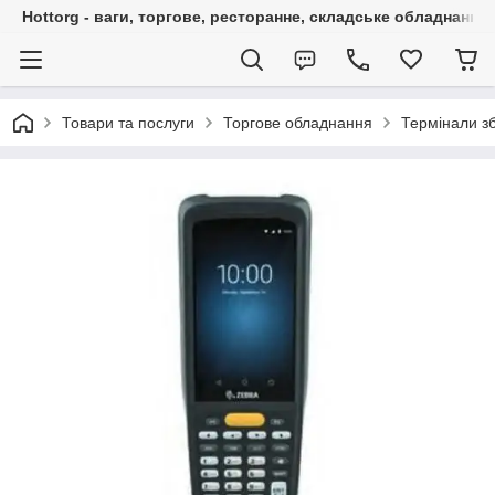
Hottorg - ваги, торгове, ресторанне, складське обладнання
Товари та послуги
Торгове обладнання
Термінали з