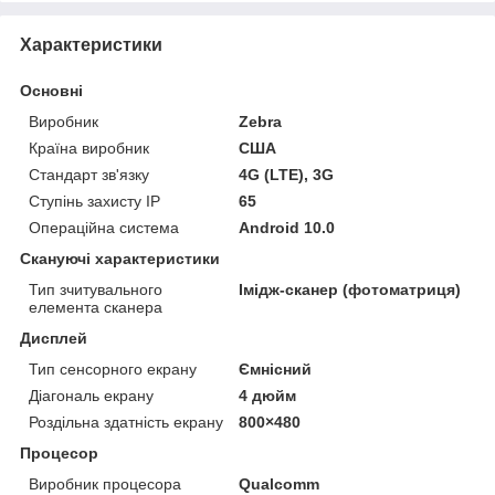
Характеристики
Основні
Виробник
Zebra
Країна виробник
США
Стандарт зв'язку
4G (LTE), 3G
Ступінь захисту IP
65
Операційна система
Android 10.0
Скануючі характеристики
Тип зчитувального
Імідж-сканер (фотоматриця)
елемента сканера
Дисплей
Тип сенсорного екрану
Ємнісний
Діагональ екрану
4 дюйм
Роздільна здатність екрану
800×480
Процесор
Виробник процесора
Qualcomm