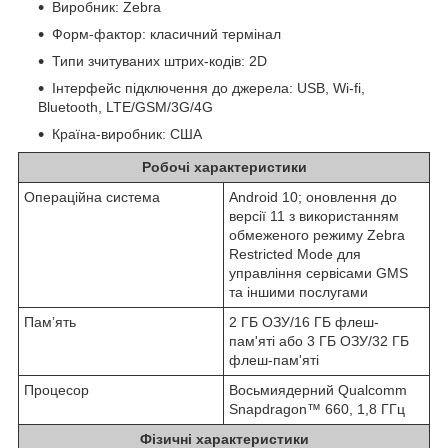
Виробник: Zebra
Форм-фактор: класичний термінал
Типи зчитуваних штрих-кодів: 2D
Інтерфейс підключення до джерела: USB, Wi-fi,
Bluetooth, LTE/GSM/3G/4G
Країна-виробник: США
Робочі характеристики
Операційна система
Android 10; оновлення до
версії 11 з використанням
обмеженого режиму Zebra
Restricted Mode для
управління сервісами GMS
та іншими послугами
Памʼять
2 ГБ ОЗУ/16 ГБ флеш-
пам'яті або 3 ГБ ОЗУ/32 ГБ
флеш-пам'яті
Процесор
Восьмиядерний Qualcomm
Snapdragon™ 660, 1,8 ГГц
Фізичні характеристики