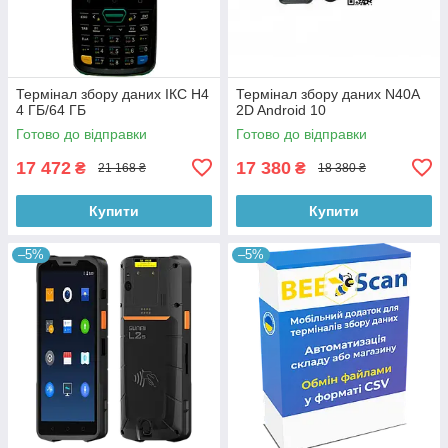
Термінал збору даних ІКС H4
Термінал збору даних N40А
4 ГБ/64 ГБ
2D Android 10
Готово до відправки
Готово до відправки
17 472
17 380
₴
₴
21 168 ₴
18 380 ₴
Купити
Купити
–5%
–5%