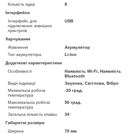
Кількість ядер
8
Інтерфейси
Інтерфейс для
USB
підключення зовнішніх
пристроїв
Харчування
Живлення
Акумулятор
Тип акумулятора
Li-Ion
Додаткові характеристики
Особливості
Наявність Wi-Fi, Наявність
Bluetooth
Види індикації
Звукова, Світлова, Вібро
Мінімальна робоча
-20 град.
температура
Максимальна робоча
50 град.
температура
Загальна кількість клавіш
34
Габаритні розміри
Ширина
70 мм