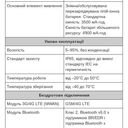
Основний елемент живлення
Знімна/обслуговувана
перезаряджувана літій-іонна
батарея. Стандартна
ємність: 3500 мА-год.
Ємність батареї збільшеного
ресурсу: 4900 мА-год
Умови експлуатації
Вологість
5–95%, без конденсації
Стандарт захисту
IP65, відповідно до вимог
стандарту IEC на
герметичність
Температура роботи
від –20°C до 50°C
Температура зберігання
від –40 до 70°C
Бездротове підключення
Модуль 3G/4G LTE (WWAN)
GSM/4G LTE
Модуль Bluetooth
Клас 2, Bluetooth v5.0 з
підтримкою BR/EDR і
підтримка Bluetooth з