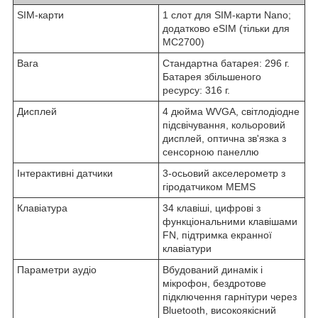
SIM-карти
1 слот для SIM-карти Nano;
додатково eSIM (тільки для
MC2700)
Вага
Стандартна батарея: 296 г.
Батарея збільшеного
ресурсу: 316 г.
Дисплей
4 дюйма WVGA, світлодіодне
підсвічування, кольоровий
дисплей, оптична зв'язка з
сенсорною панеллю
Інтерактивні датчики
3-осьовий акселерометр з
гіродатчиком MEMS
Клавіатура
34 клавіші, цифрові з
функціональними клавішами
FN, підтримка екранної
клавіатури
Параметри аудіо
Вбудований динамік і
мікрофон, бездротове
підключення гарнітури через
Bluetooth, високоякісний