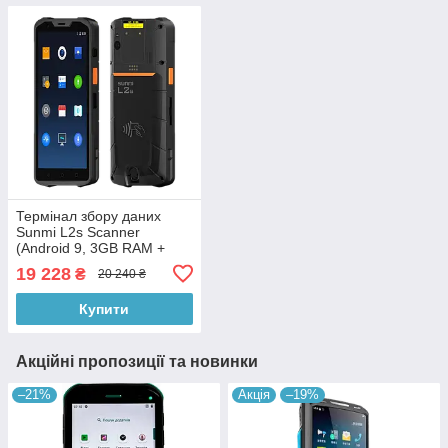
Термінал збору даних
Sunmi L2s Scanner
(Android 9, 3GB RAM +
32GB ROM, NFC)
19 228
₴
20 240 ₴
Купити
Акційні пропозиції та новинки
–21%
Акція
–19%