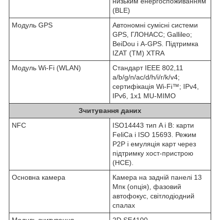
низьким енергоспоживанням
(BLE)
Модуль GPS
Автономні сумісні системи
GPS, ГЛОНАСС; Gallileo;
BeiDou і A-GPS. Підтримка
IZAT (TM) XTRA
Модуль Wi-Fi (WLAN)
Стандарт IEEE 802,11
a/b/g/n/ac/d/h/i/r/k/v4;
сертифікація Wi-Fi™; IPv4,
IPv6, 1x1 MU-MIMO
Зчитування даних
NFC
ISO14443 тип A і B: карти
FeliCa і ISO 15693. Режим
P2P і емуляція карт через
підтримку хост-пристрою
(HCE).
Основна камера
Камера на задній панелі 13
Мпк (опція), фазовий
автофокус, світлодіодний
спалах
Модуль зчитування
2D SE4100 –