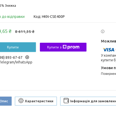
15%
о до відправки
Код:
HKN-CSE400P
9,65 ₴
8 611,35 ₴
Купити
Купити з
У компан
98) 893-67-67
купити б
/Telegram/WhatsApp
поверне
Опис
Характеристики
Інформація для замовлен