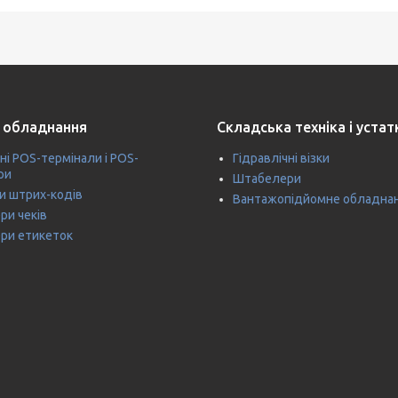
 обладнання
Складська техніка і уста
ні POS-термінали і POS-
Гідравлічні візки
ри
Штабелери
и штрих-кодів
Вантажопідйомне обладна
ри чеків
ри етикеток