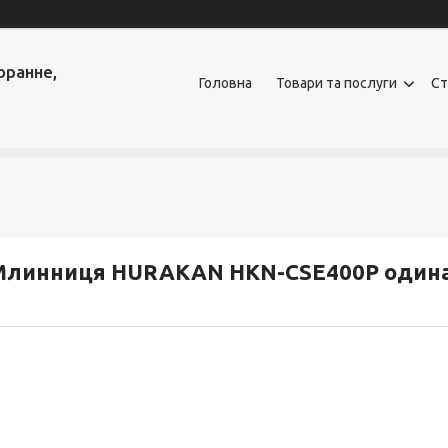
оранне,
Головна
Товари та послуги
Ст
Млинниця HURAKAN HKN-CSE400P один