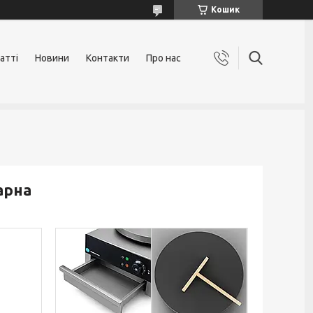
Кошик
атті
Новини
Контакти
Про нас
арна