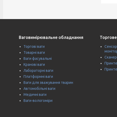
Ваговимірювальне обладнання
Торгове
Торгові ваги
Сенсор
моніто
Товарні ваги
Сканер
Ваги фасувальні
Принте
Кранові ваги
Принте
Лабораторні ваги
Платформні ваги
Ваги для зважування тварин
Автомобільні ваги
Медичні ваги
Ваги-вологоміри