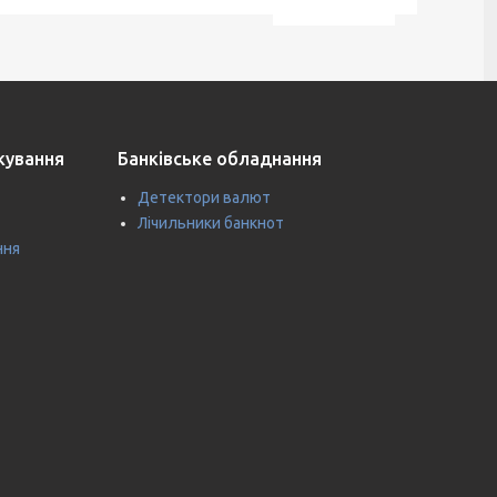
ткування
Банківське обладнання
Детектори валют
Лічильники банкнот
ння