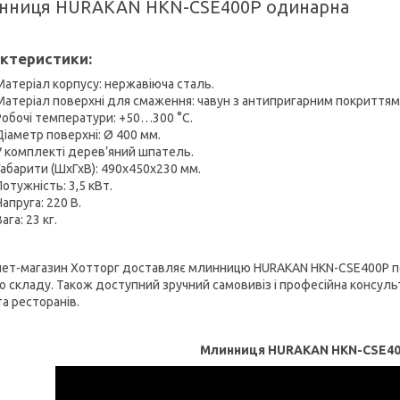
нниця HURAKAN HKN-CSE400P одинарна
ктеристики:
Матеріал корпусу: нержавіюча сталь.
Матеріал поверхні для смаження: чавун з антипригарним покриттям
Робочі температури: +50…300 °С.
Діаметр поверхні: Ø 400 мм.
У комплекті дерев’яний шпатель.
Габарити (ШхГхВ): 490х450х230 мм.
Потужність: 3,5 кВт.
Напруга: 220 В.
ага: 23 кг.
нет-магазин Хотторг доставляє млинницю HURAKAN HKN-CSE400P по 
о складу. Також доступний зручний самовивіз і професійна консул
та ресторанів.
Млинниця HURAKAN HKN-CSE40