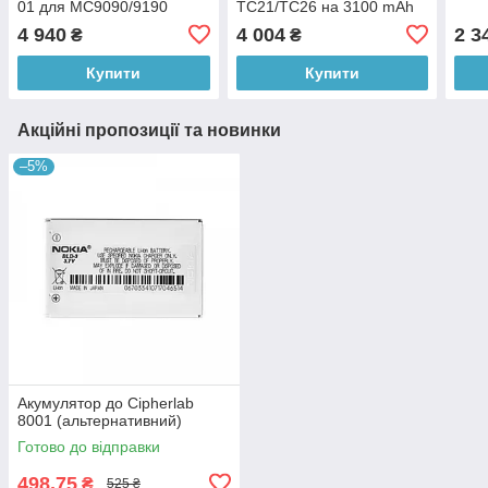
01 для МС9090/9190
TC21/TC26 на 3100 mAh
(2600 mAh)
4 940
4 004
2 3
₴
₴
Купити
Купити
Акційні пропозиції та новинки
–5%
Акумулятор до Cipherlab
8001 (альтернативний)
Готово до відправки
498,75
₴
525 ₴