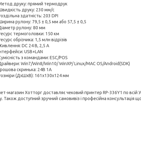
Метод друку: прямий термодрук
Швидкість друку: 230 мм/с
Роздільна здатність: 203 DPI
Ширина рулону: 79,5 ± 0,5 мм або 57,5 ± 0,5
Діаметр рулону: 80 мм
Ресурс термоголовки: 150 км
Ресурс обрізчика: 1,5 млн відрізів
Живлення: DC 24 B, 2,5 A
Інтерфейси: USB+LAN
Сумісність з командами: ESC/POS
Драйвери: Win7/Win8/Win10/ WinXP/ Linux/MAC OS/Android(SDK)
Грошова скринька: 24B 1A
Розміри (ДхШхВ): 161х130х124 мм
нет-магазин Хотторг доставляє чековий принтер RP-336Y1 по всій У
у. Також доступний зручний самовивіз і професійна консультація щ