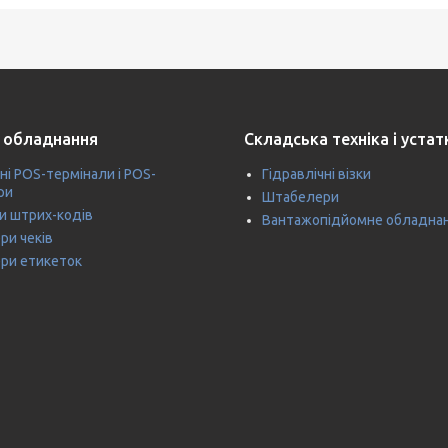
 обладнання
Складська техніка і уста
ні POS-термінали і POS-
Гідравлічні візки
ри
Штабелери
и штрих-кодів
Вантажопідйомне обладна
ри чеків
ри етикеток