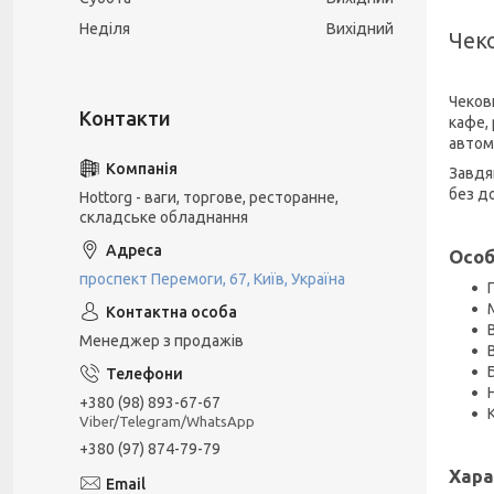
Неділя
Вихідний
Чеко
Чеков
кафе,
автом
Завдя
без д
Hottorg - ваги, торгове, ресторанне,
складське обладнання
Особ
проспект Перемоги, 67, Київ, Україна
Менеджер з продажів
+380 (98) 893-67-67
Viber/Telegram/WhatsApp
+380 (97) 874-79-79
Хара