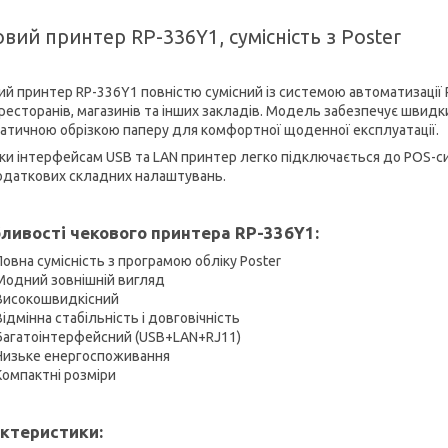
вий принтер RP-336Y1, сумісність з Poster
ий принтер RP-336Y1 повністю сумісний із системою автоматизації P
 ресторанів, магазинів та інших закладів. Модель забезпечує швидк
атичною обрізкою паперу для комфортної щоденної експлуатації.
ки інтерфейсам USB та LAN принтер легко підключається до POS-сис
одаткових складних налаштувань.
ливості чекового принтера RP-336Y1:
Повна сумісність з програмою обліку Poster
Модний зовнішній вигляд
Високошвидкісний
Відмінна стабільність і довговічність
Багатоінтерфейсний (USB+LAN+RJ11)
Низьке енергоспоживання
Компактні розміри
ктеристики: