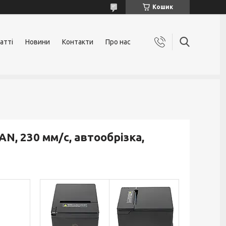
Кошик
атті
Новини
Контакти
Про нас
N, 230 мм/с, автообрізка,