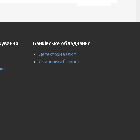
ткування
Банківське обладнання
Детектори валют
Лічильники банкнот
ння