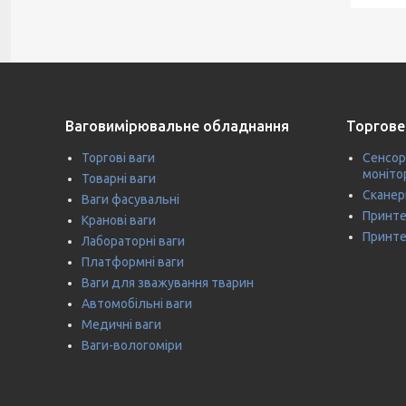
Ваговимірювальне обладнання
Торгове
Торгові ваги
Сенсор
моніто
Товарні ваги
Сканер
Ваги фасувальні
Принте
Кранові ваги
Принте
Лабораторні ваги
Платформні ваги
Ваги для зважування тварин
Автомобільні ваги
Медичні ваги
Ваги-вологоміри