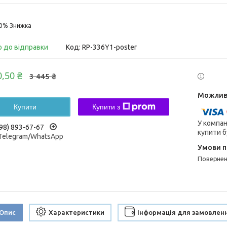
10%
о до відправки
Код:
RP-336Y1-poster
0,50 ₴
3 445 ₴
Купити
Купити з
У компан
98) 893-67-67
купити б
/Telegram/WhatsApp
поверне
Опис
Характеристики
Інформація для замовлен