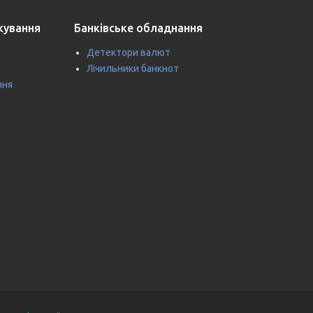
ткування
Банківське обладнання
Детектори валют
Лічильники банкнот
ння