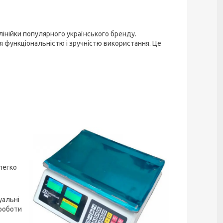
інійки популярного українського бренду.
 функціональністю і зручністю використання. Це
легко
уальні
 роботи