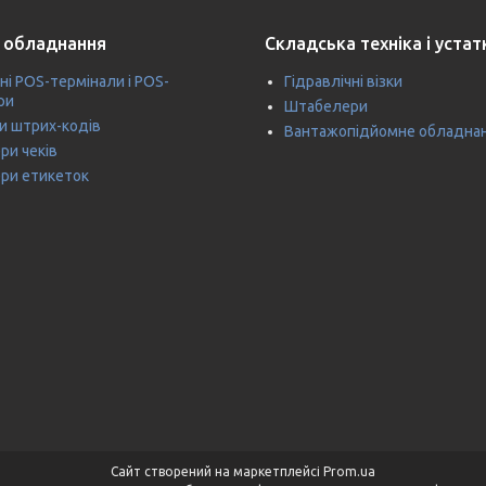
 обладнання
Складська техніка і уста
ні POS-термінали і POS-
Гідравлічні візки
ри
Штабелери
и штрих-кодів
Вантажопідйомне обладна
ри чеків
ри етикеток
Сайт створений на маркетплейсі
Prom.ua