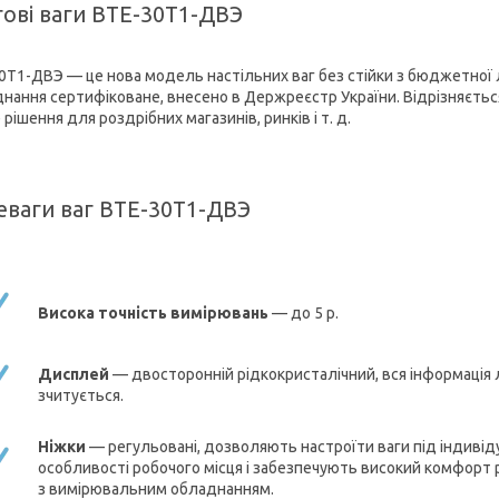
гові ваги ВТЕ-30Т1-ДВЭ
0Т1-ДВЭ — це нова модель настільних ваг без стійки з бюджетної л
нання сертифіковане, внесено в Держреєстр України. Відрізняється
рішення для роздрібних магазинів, ринків і т. д.
еваги ваг ВТЕ-30Т1-ДВЭ
Висока точність вимірювань
— до 5 р.
Дисплей
— двосторонній рідкокристалічний, вся інформація 
зчитується.
Ніжки
— регульовані, дозволяють настроїти ваги під індивід
особливості робочого місця і забезпечують високий комфорт
з вимірювальним обладнанням.