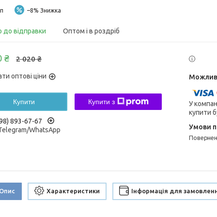
п
–8%
о до відправки
Оптом і в роздріб
0 ₴
2 020 ₴
ати оптові ціни
Купити
Купити з
У компан
купити б
98) 893-67-67
/Telegram/WhatsApp
поверне
Опис
Характеристики
Інформація для замовлен