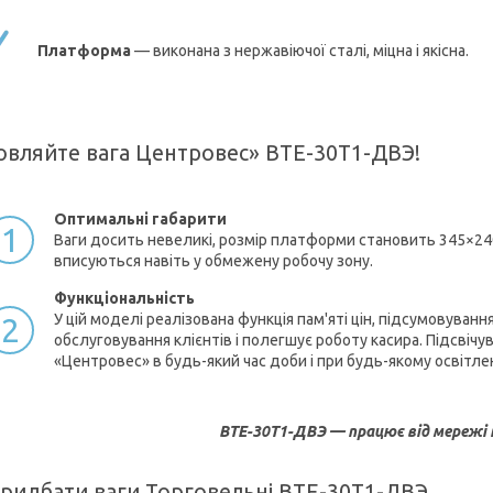
Платформа
— виконана з нержавіючої сталі, міцна і якісна.
овляйте вага Центровес» ВТЕ-30Т1-ДВЭ!
Оптимальні габарити
1
Ваги досить невеликі, розмір платформи становить 345×240
вписуються навіть у обмежену робочу зону.
Функціональність
У цій моделі реалізована функція пам'яті цін, підсумовуванн
2
обслуговування клієнтів і полегшує роботу касира. Підсвіч
«Центровес» в будь-який час доби і при будь-якому освітлен
ВТЕ-30Т1-ДВЭ — працює від мережі
придбати ваги Торговельні ВТЕ-30Т1-ДВЭ