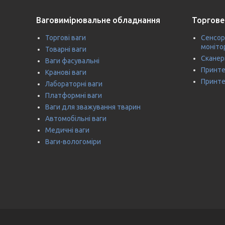
Ваговимірювальне обладнання
Торгове
Торгові ваги
Сенсор
моніто
Товарні ваги
Сканер
Ваги фасувальні
Принте
Кранові ваги
Принте
Лабораторні ваги
Платформні ваги
Ваги для зважування тварин
Автомобільні ваги
Медичні ваги
Ваги-вологоміри