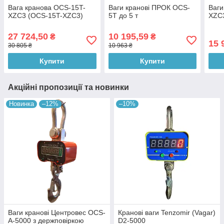
Вага кранова OCS-15T-
Ваги кранові ПРОК OCS-
Ваги
XZC3 (OCS-15T-XZC3)
5T до 5 т
XZC
27 724,50
10 195,59
₴
₴
15 
30 805 ₴
10 963 ₴
Купити
Купити
Акційні пропозиції та новинки
Новинка
–12%
–10%
Ваги кранові Центровес OCS-
Кранові ваги Tenzomir (Vagar)
A-5000 з держповіркою
D2-5000