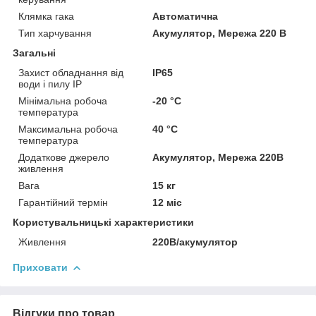
Клямка гака
Автоматична
Тип харчування
Акумулятор, Мережа 220 В
Загальні
Захист обладнання від
IP65
води і пилу IP
Мінімальна робоча
-20 °С
температура
Максимальна робоча
40 °С
температура
Додаткове джерело
Акумулятор, Мережа 220В
живлення
Вага
15 кг
Гарантійний термін
12 міс
Користувальницькі характеристики
Живлення
220В/акумулятор
Приховати
Відгуки про товар