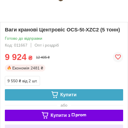
Ваги кранові Центровіс OCS-5t-XZC2 (5 тонн)
Готово до відправки
Код: 011667
Опт і роздріб
9 924
₴
12 405 ₴
Економія
2481 ₴
9 550 ₴
від 2 шт.
Купити
або
Купити з