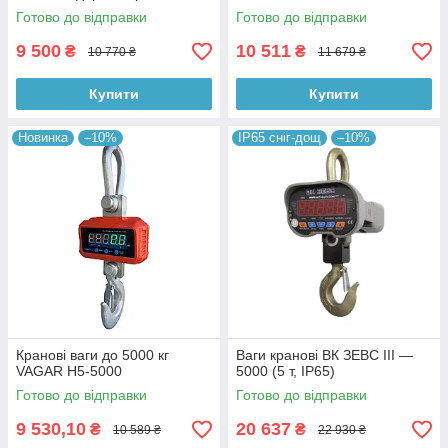
Готово до відправки
Готово до відправки
9 500
10 511
₴
₴
10 770 ₴
11 679 ₴
Купити
Купити
Новинка
–10%
IP65 сніг-дощ
–10%
Кранові ваги до 5000 кг
Ваги кранові ВК ЗЕВС III —
VAGAR Н5-5000
5000 (5 т, IP65)
Готово до відправки
Готово до відправки
9 530,10
20 637
₴
₴
10 589 ₴
22 930 ₴