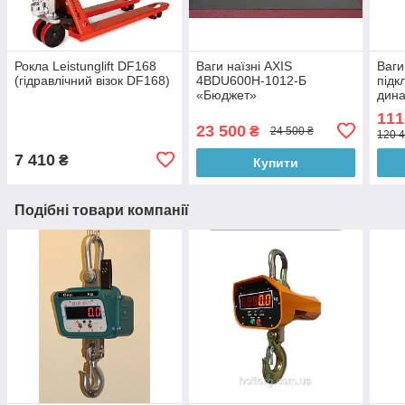
Рокла Leistunglift DF168
Ваги наїзні AXIS
Ваги
(гідравлічний візок DF168)
4BDU600Н-1012-Б
підк
«Бюджет»
дина
111
23 500
₴
24 500 ₴
120 4
7 410
₴
Купити
Подібні товари компанії