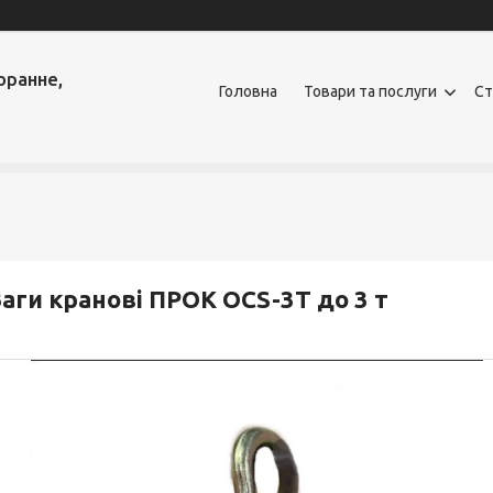
оранне,
Головна
Товари та послуги
Ст
аги кранові ПРОК OCS-3Т до 3 т