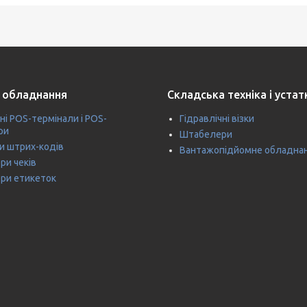
 обладнання
Складська техніка і уста
ні POS-термінали і POS-
Гідравлічні візки
ри
Штабелери
и штрих-кодів
Вантажопідйомне обладна
ри чеків
ри етикеток