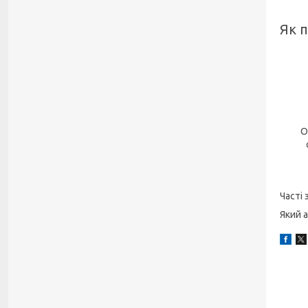
Як 
О
Часті 
Який 