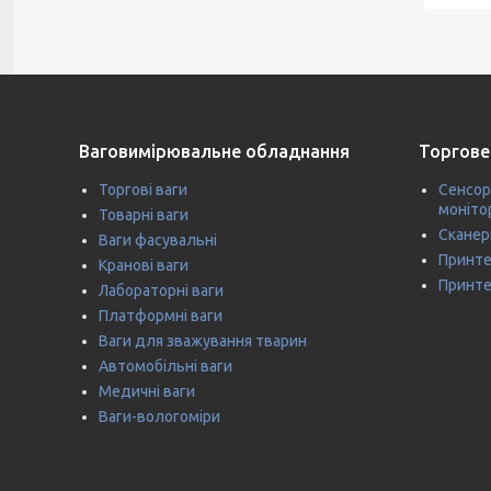
Ваговимірювальне обладнання
Торгове
Торгові ваги
Сенсор
моніто
Товарні ваги
Сканер
Ваги фасувальні
Принте
Кранові ваги
Принте
Лабораторні ваги
Платформні ваги
Ваги для зважування тварин
Автомобільні ваги
Медичні ваги
Ваги-вологоміри