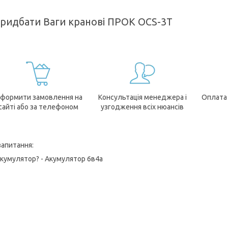
придбати Ваги кранові ПРОК OCS-3Т
формити замовлення на
Консультація менеджера і
Оплата
сайті або за телефоном
узгодження всіх нюансів
запитання:
акумулятор? - Акумулятор 6в4а