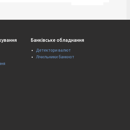
ткування
Банківське обладнання
Детектори валют
Лічильники банкнот
ння