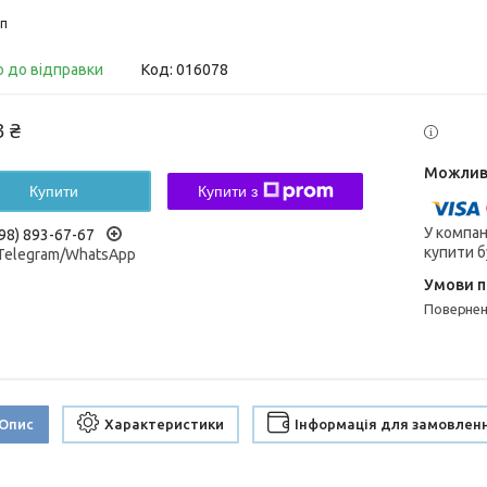
п
о до відправки
Код:
016078
3 ₴
Купити
Купити з
У компан
98) 893-67-67
купити б
/Telegram/WhatsApp
поверне
Опис
Характеристики
Інформація для замовлен