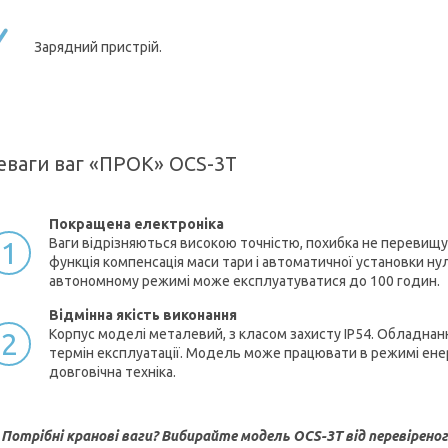
Зарядний пристрій.
еваги ваг «ПРОК» OCS-3Т
Покращена електроніка
Ваги відрізняються високою точністю, похибка не перевищує 
1
функція компенсація маси тари і автоматичної установки ну
автономному режимі може експлуатуватися до 100 годин.
Відмінна якість виконання
Корпус моделі металевий, з класом захисту IP54. Обладнанн
2
термін експлуатації. Модель може працювати в режимі енер
довговічна техніка.
Потрібні кранові ваги? Вибирайте модель OCS-3Т від перевіреног