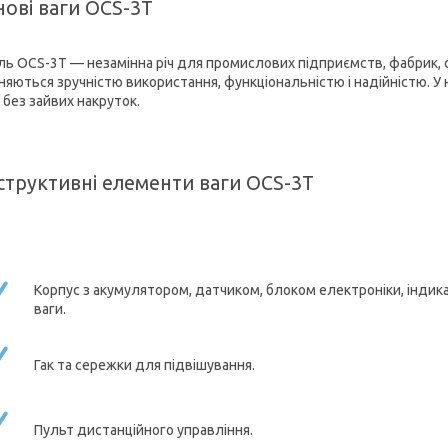
ові ваги OCS-3Т
ь OCS-3Т — незамінна річ для промислових підприємств, фабрик, с
зняються зручністю використання, функціональністю і надійністю. 
 без зайвих накруток.
структивні елементи ваги OCS-3Т
Корпус з акумулятором, датчиком, блоком електроніки, інди
ваги.
Гак та сережки для підвішування.
Пульт дистанційного управління.