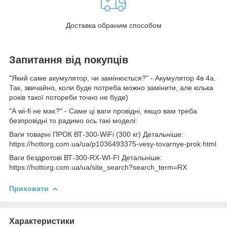
Доставка обраним способом
Запитання від покупців
"Який саме акумулятор, чи замінюється?" - Акумулятор 4в 4а.
Так, звичайно, коли буде потреба можно замінити, але кілька
років такої потореби точно не буде)
"А wi-fi не має?" - Саме ці ваги провідні, якщо вам треба
безпровідні то радимо ось такі моделі:
Ваги товарні ПРОК ВТ-300-WiFi (300 кг) Детальніше:
https://hottorg.com.ua/ua/p1036493375-vesy-tovarnye-prok.html
Ваги бездротові ВТ-300-RX-WI-FI Детальніше:
https://hottorg.com.ua/ua/site_search?search_term=RX
Приховати
Характеристики