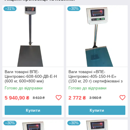
–31%
–30%
Ваги товарні ВПЕ-
Ваги товарні «ВПЕ-
Центровес-608-600-ДВ-Е-Н
Центровес-405-150-Н-Е»
(600 кг, 600×800 мм)
(150 кг, 20 г) сертифіковані з
поверкою
Готово до відправки
Готово до відправки
5 940,90
2 772
₴
₴
8 610 ₴
3 960 ₴
Купити
Купити
–30%
–30%