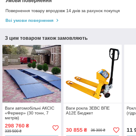
Умови повернення
Повернення товару впродовж 14 днів за рахунок покупця
Всі умови повернення
З цим товаром також замовляють
Ваги автомобільні АКСІС
Ваги рокла ЗЕВС ВПЕ
Рокл
«Фермер» (30 тонн, 7
А12Е Бюджет
(гід
метрів)
298 760
₴
30 855
11 
₴
36 300 ₴
339 500 ₴