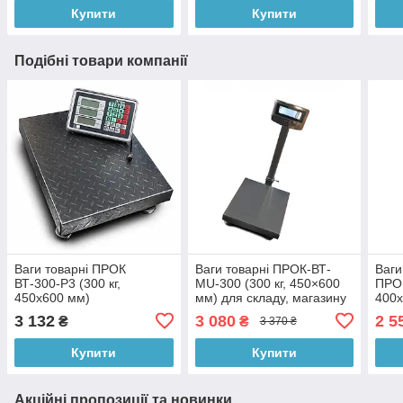
Купити
Купити
Подібні товари компанії
Ваги товарні ПРОК
Ваги товарні ПРОК-ВТ-
Ваги
ВТ-300-Р3 (300 кг,
MU-300 (300 кг, 450×600
ПРОК
450х600 мм)
мм) для складу, магазину
400х
3 132
3 080
2 5
₴
₴
3 370 ₴
Купити
Купити
Акційні пропозиції та новинки