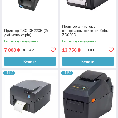
Принтер етикеток з
Принтер TSC DH220Е (2х
авторізаком етикетки Zebra
дюймова серія)
ZD620D
Готово до відправки
Готово до відправки
7 800
13 750
₴
₴
8 904 ₴
15 600 ₴
Купити
Купити
–11%
–11%