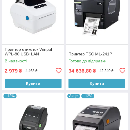
Принтер етикеток Winpal
WPL-80 USB+LAN
Принтер TSC ML-241Р
В наявності
Готово до відправки
2 979
34 636,80
₴
₴
4 468 ₴
42 240 ₴
Купити
Купити
–12%
Акція
–12%