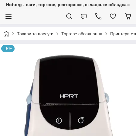
Hottorg - ваги, торгове, ресторанне, складське обладнання
Товари та послуги
Торгове обладнання
Принтери ет
–5%