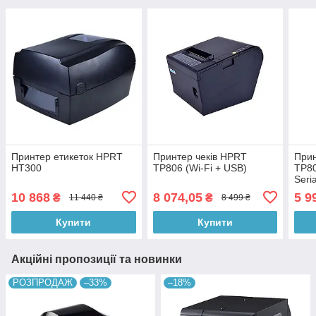
Принтер етикеток HPRT
Принтер чеків HPRT
Прин
HT300
TP806 (Wi-Fi + USB)
TP80
Seri
10 868
8 074,05
5 9
₴
₴
11 440 ₴
8 499 ₴
Купити
Купити
Акційні пропозиції та новинки
РОЗПРОДАЖ
–33%
–18%