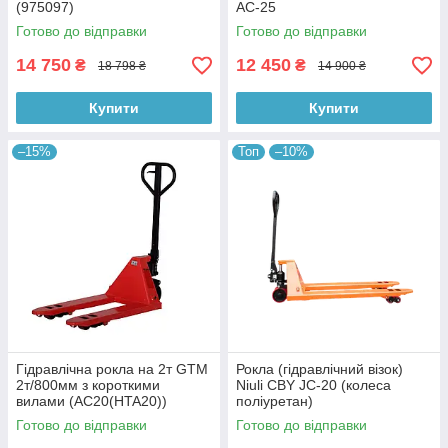
(975097)
AC-25
Готово до відправки
Готово до відправки
14 750
12 450
₴
₴
18 798 ₴
14 900 ₴
Купити
Купити
–15%
Топ
–10%
Гідравлічна рокла на 2т GTM
Рокла (гідравлічний візок)
2т/800мм з короткими
Niuli CBY JС-20 (колеса
вилами (AC20(HTA20))
поліуретан)
Готово до відправки
Готово до відправки