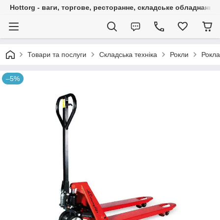
Hottorg - ваги, торгове, ресторанне, складське обладнання
Товари та послуги
Складська техніка
Рокли
Рокла
–5%