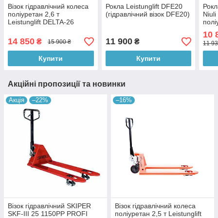
Візок гідравлічний колеса
Рокла Leistunglift DFE20
Рокл
поліуретан 2,6 т
(гідравлічний візок DFE20)
Niul
Leistunglift DELTA-26
полі
10 
14 850
11 900
₴
₴
15 900 ₴
11 93
Купити
Купити
Акційні пропозиції та новинки
Акція
–22%
–16%
Візок гідравлічний SKIPER
Візок гідравлічний колеса
SKF-III 25 1150PP PROFI
поліуретан 2,5 т Leistunglift