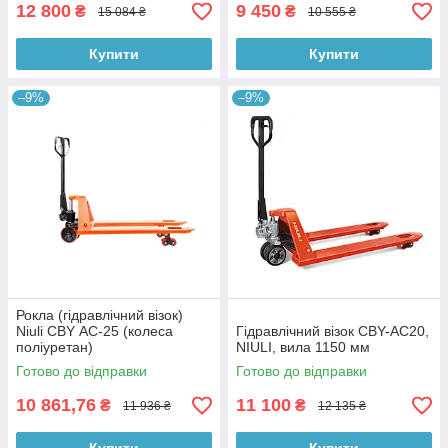
12 800
9 450
₴
₴
15 084 ₴
10 555 ₴
Купити
Купити
–9%
–9%
Рокла (гідравлічний візок)
Niuli CBY АС-25 (колеса
Гідравлічний візок CBY-AC20,
поліуретан)
NIULI, вила 1150 мм
Готово до відправки
Готово до відправки
10 861,76
11 100
₴
₴
11 936 ₴
12 135 ₴