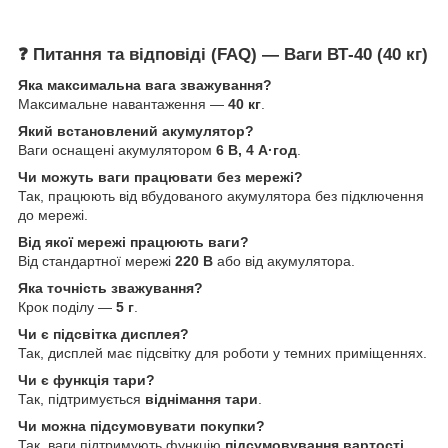
❓ Питання та відповіді (FAQ) — Ваги ВТ-40 (40 кг)
Яка максимальна вага зважування?
Максимальне навантаження —
40 кг
.
Який встановлений акумулятор?
Ваги оснащені акумулятором
6 В, 4 А·год
.
Чи можуть ваги працювати без мережі?
Так, працюють від вбудованого акумулятора без підключення
до мережі.
Від якої мережі працюють ваги?
Від стандартної мережі
220 В
або від акумулятора.
Яка точність зважування?
Крок поділу —
5 г
.
Чи є підсвітка дисплея?
Так, дисплей має підсвітку для роботи у темних приміщеннях.
Чи є функція тари?
Так, підтримується
віднімання тари
.
Чи можна підсумовувати покупки?
Так, ваги підтримують функцію
підсумовування вартості
.