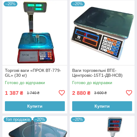
–20%
–20%
Торгові ваги «ПРОК ВТ-779-
Ваги торговельні ВТЕ-
GL» (30 кг)
Центровіс-15Т1-ДВ-НСВ)
Готово до відправки
Готово до відправки
1 387
2 880
₴
₴
1 740 ₴
3 600 ₴
Купити
Купити
Топ продажів
–20%
–20%