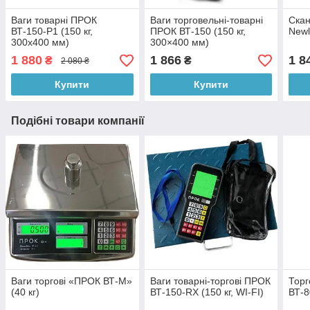
Ваги товарні ПРОК
Ваги торговельні-товарні
Скан
ВТ-150-Р1 (150 кг,
ПРОК ВТ-150 (150 кг,
New
300х400 мм)
300×400 мм)
1 880
1 866
1 8
₴
₴
2 080 ₴
Купити
Купити
Подібні товари компанії
Ваги торгові «ПРОК ВТ-М»
Ваги товарні-торгові ПРОК
Торг
(40 кг)
ВТ-150-RX (150 кг, WI-FI)
ВТ-8