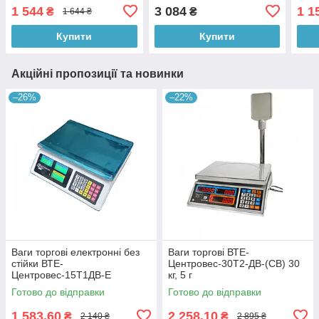
1 544
3 084
1 1
₴
₴
1 644 ₴
Купити
Купити
Акційні пропозиції та новинки
–26%
–22%
Ваги торгові електронні без
Ваги торгові ВТЕ-
стійки ВТЕ-
Центровес-30Т2-ДВ-(СВ) 30
Центровес-15Т1ДВ-Е
кг, 5 г
Готово до відправки
Готово до відправки
1 583,60
2 258,10
₴
₴
2 140 ₴
2 895 ₴