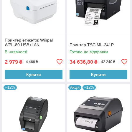
Принтер етикеток Winpal
WPL-80 USB+LAN
Принтер TSC ML-241Р
В наявності
Готово до відправки
2 979
34 636,80
₴
₴
4 468 ₴
42 240 ₴
Купити
Купити
–12%
Акція
–12%