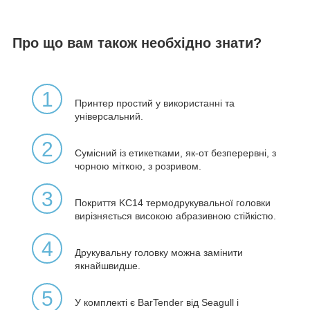
Про що вам також необхідно знати?
1
Принтер простий у використанні та
універсальний.
2
Сумісний із етикетками, як-от безперервні, з
чорною міткою, з розривом.
3
Покриття KC14 термодрукувальної головки
вирізняється високою абразивною стійкістю.
4
Друкувальну головку можна замінити
якнайшвидше.
5
У комплекті є BarTender від Seagull і