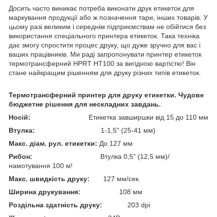
Досить часто виникає потреба виконати друк етикеток для
маркування продукції або ж позначення тари, інших товарів. У
цьому разі великим і середнім підприємствам не обійтися без
використання спеціального принтера етикеток. Така техніка
дає змогу спростити процес друку, що дуже зручно для вас і
ваших працівників. Ми раді запропонувати принтер етикеток
термотрансферний HPRT HT100 за вигідною вартістю! Він
стане найкращим рішенням для друку різних типів етикеток.
Термотрансферний принтер для друку етикетки. Чудове
бюджетне рішення для нескладних завдань.
Носій:
Етикетка завширшки від 15 до 110 мм
Втулка:
1-1,5" (25-41 мм)
Макс. діам. рул. етикетки:
До 127 мм
Рибон:
Втулка 0,5" (12,5 мм)/
намотування 100 м!
Макс. швидкість друку:
127 мм/сек.
Ширина друкування:
108 мм
Роздільна здатність друку:
203 dpi