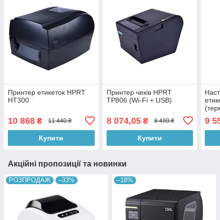
Принтер етикеток HPRT
Принтер чеків HPRT
Наст
HT300
TP806 (Wi-Fi + USB)
етик
(тер
10 868
8 074,05
9 5
₴
₴
11 440 ₴
8 499 ₴
Купити
Купити
Акційні пропозиції та новинки
РОЗПРОДАЖ
–33%
–18%