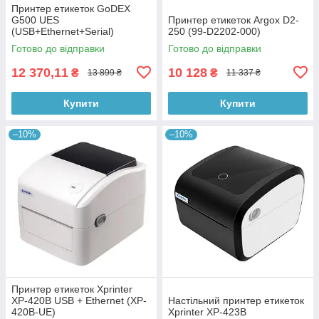
Принтер етикеток GoDEX
G500 UES
Принтер етикеток Argox D2-
(USB+Ethernet+Serial)
250 (99-D2202-000)
Готово до відправки
Готово до відправки
12 370,11
10 128
₴
₴
13 899 ₴
11 337 ₴
Купити
Купити
–10%
–10%
Принтер етикеток Xprinter
XP-420B USB + Ethernet (XP-
Настільний принтер етикеток
420B-UE)
Xprinter XP-423B