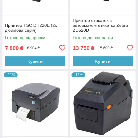
Принтер етикеток з
Принтер TSC DH220Е (2х
авторізаком етикетки Zebra
дюймова серія)
ZD620D
Готово до відправки
Готово до відправки
7 800
13 750
₴
₴
8 904 ₴
15 600 ₴
Купити
Купити
–11%
–11%