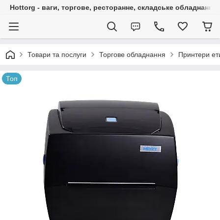
Hottorg - ваги, торгове, ресторанне, складське обладнання
Товари та послуги
Торгове обладнання
Принтери ет
Топ