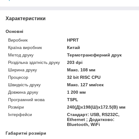
Характеристики
Основні
Виробник
HPRT
Країна виробник
Китай
Метод друку
Термотрансферний друк
Роздільна здатність друку
203 dpi
Ширина друку
Макс. 108 мм
Процесор
32 bit RISC CPU
Швидкість друку
Макс. 127 мм/сек
Довжина друку
1 200 мм
Програмний мова
TSPL
Розміри
240(Д)x198(Ш)x172.5(В) мм
Інтерфейси
Стандарт: USB, RS232C,
Ethernet ; Додатково:
Bluetooth, WiFi
Габаритні розміри